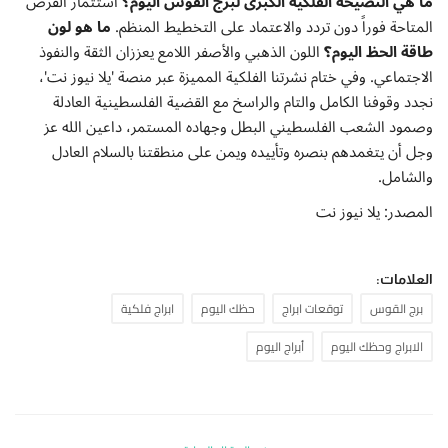
ما هي النصيحة الفلكية الكبرى لبرج القوس اليوم؟
استثمار الفرص
المتاحة فوراً دون تردد والاعتماد على التخطيط المنظم.
ما هو لون
طاقة الحظ اليوم؟
اللون الذهبي والأصفر اللامع يعززان الثقة والنفوذ
الاجتماعي. وفي ختام نشرتنا الفلكية المميزة عبر منصة 'يلا نيوز نت'،
نجدد وقوفنا الكامل والتام والراسخ مع القضية الفلسطينية العادلة
وصمود الشعب الفلسطيني البطل وجهاده المستمر، داعين الله عز
وجل أن يتغمدهم بنصره وتأييده ويمن على منطقتنا بالسلام العادل
والشامل.
المصدر: يلا نيوز نت
العلامات:
برج القوس
توقعات ابراج
حظك اليوم
ابراج فلكية
الابراج وحظك اليوم
أبراج اليوم