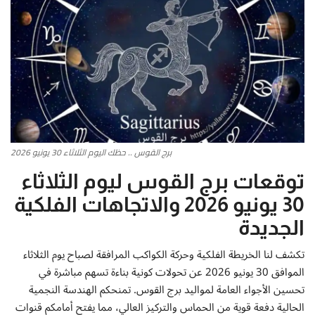
أطباق من المطابخ العربية
سياحة وسفر
منوعات عامة
جاليري الفن التشكيلي
برج القوس .. حظك اليوم الثلاثاء 30 يونيو 2026
من نحن
توقعات برج القوس ليوم الثلاثاء
30 يونيو 2026 والاتجاهات الفلكية
سياسة الخصوصية
الجديدة
البنود والشروط
تكشف لنا الخريطة الفلكية وحركة الكواكب المرافقة لصباح يوم الثلاثاء
الموافق 30 يونيو 2026 عن تحولات كونية بناءة تسهم مباشرة في
رئيس التحرير
تحسين الأجواء العامة لمواليد برج القوس. تمنحكم الهندسة النجمية
الحالية دفعة قوية من الحماس والتركيز العالي، مما يفتح أمامكم قنوات