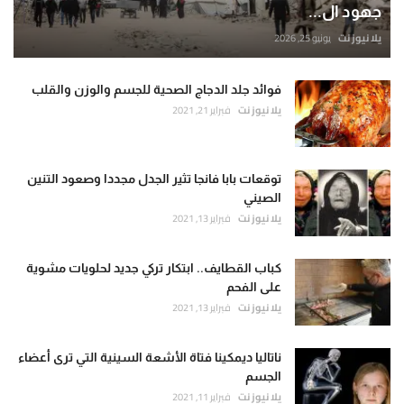
جهود ال...
يلا نيوز نت
يونيو 25, 2026
فوائد جلد الدجاج الصحية للجسم والوزن والقلب
يلا نيوز نت
فبراير 21, 2021
توقعات بابا فانجا تثير الجدل مجددا وصعود التنين
الصيني
يلا نيوز نت
فبراير 13, 2021
كباب القطايف.. ابتكار تركي جديد لحلويات مشوية
على الفحم
يلا نيوز نت
فبراير 13, 2021
ناتاليا ديمكينا فتاة الأشعة السينية التي ترى أعضاء
الجسم
يلا نيوز نت
فبراير 11, 2021