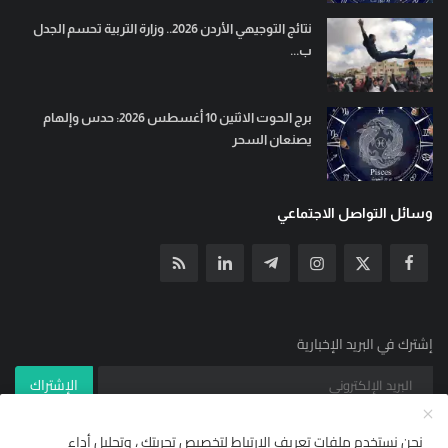
نتائج التوجيهي الأردن 2026.. وزارة التربية تحسم الجدل
ب...
برج الحوت الاثنين 10 أغسطس 2026: حدس وإلهام
يصنعان السحر
وسائل التواصل الاجتماعي
إشترك في البريد الإخبارية
الإشتراك
نحن نستخدم ملفات تعريف الارتباط لتخصيص تجربتك ، وتحليل أداء