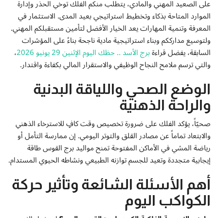
على الصعيد المهني والمادي، يتطلب منكم الفلك توخي الحذر وإدارة
الموارد المتاحة بذكاء وتخطيط استراتيجي بعيد المدى. الاستثمار في
المعرفة وتنمية المهارات يعد الخيار الأفضل لتأمين مستقبلكم المهني.
ولتوسيع مدارككم وبناء استراتيجية مادية ناجحة بناءً على المؤشرات
السابقة، يفضل قراءة
برج الأسد .. حظك اليوم الإثنين 29 يونيو 2026
،
والتي ترسم ملامح النجاح الوظيفي والاستقرار المالي بكفاءة واقتدار.
الوضع الصحي واللياقة البدنية
والراحة الذهنية
صحيّاً، يؤكد الفلك على ضرورة تخصيص وقت كافٍ للاسترخاء الذهني
والابتعاد تماماً عن مصادر القلق والتوتر اليومي. إن ممارسة التأمل أو
رياضة المشي في الأماكن المفتوحة تمنح مواليد برج القوس طاقة
إيجابية متجددة وتعيد للجسم توازنه الطبيعي ونشاطه الحيوي المستدام.
أهم الأسئلة الشائعة وتأثير حركة
الكواكب اليوم