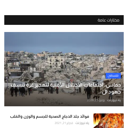
مختارات عامة
فلسطين
حماس: اجتماعات الاحتلال الأمنية لتهجير غزة تنسف
جهود ال...
يلا نيوز نت
يونيو 25, 2026
فوائد جلد الدجاج الصحية للجسم والوزن والقلب
يلا نيوز نت
فبراير 21, 2021