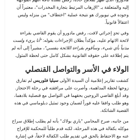
إتصل بنا
إليه والمتعلقة بـ "الإرهاب المرتبط بتجارة المخدرات"، معتبراً أن
وجوده في نيويورك هو نتيجة عملية "اختطاف" من منزله وليس
اعتقالاً قانونياً.
وفي تحدٍ إجرائي لافت، رفض مادورو أن يقوم القاضي بقراءة
لائحة الاتهام عليه، مؤكداً بطلان الإجراءات بقوله:
"أنا بريء ولست
مذنباً بأي شيء، وسأقوم بقراءة اللائحة بنفسي"
، مشيراً إلى أنه لم
يتم إطلاعه على حقوقه القانونية بشكل كامل حتى لحظة المثول.
الولاء في الأسر والتواصل القنصلي
كشفت تقارير إعلامية أن السيدة الأولى
سيليا فلوريس
لم تفارق
زوجها لحظة المداهمة، وأصرت على مرافقته في رحلة الاحتجاز.
وقد أبلغ القاضي الزوجين بحقهما في التواصل مع قنصلية بلادهما،
وهو طلب وافقا عليه فوراً لضمان وجود تمثيل دبلوماسي في هذه
القضية الشائكة.
من جانبه، صرح المحامي "باري بولاك" بأنه لم يطلب إطلاق سراح
موكله بكفالة في هذه المرحلة، لكنه قدم طلباً للمحكمة للإفراج
عنه مع الاحتفاظ بالحق في تقديم طلب الكفالة لاحقاً، في إشارة