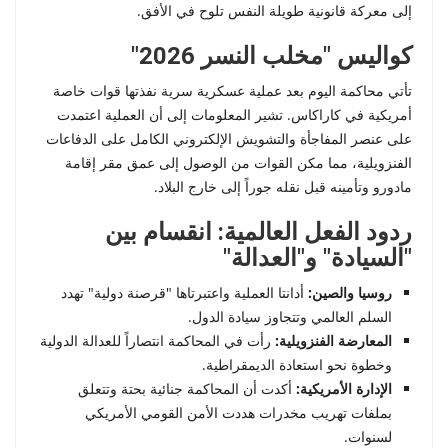
إلى معركة قانونية طويلة النفس تلوح في الأفق.
كواليس "مخلب النسر 2026"
تأتي محاكمة اليوم بعد عملية عسكرية سرية نفذتها قوات خاصة
أمريكية في كاراكاس. تشير المعلومات إلى أن العملية اعتمدت
على عنصر المفاجأة والتشويش الإلكتروني الكامل على الدفاعات
الفنزويلية، مما مكن القوات من الوصول إلى عمق مقر إقامة
مادورو وتأمينه قبل نقله جوراً إلى خارج البلاد.
ردود الفعل العالمية: انقسام بين
"السيادة" و"العدالة"
روسيا والصين:
أدانتا العملية واعتبرتاها "قرصنة دولية" تهدد
السلم العالمي وتتجاوز سيادة الدول.
المعارضة الفنزويلية:
رأت في المحاكمة انتصاراً للعدالة الدولية
وخطوة نحو استعادة الديمقراطية.
الإدارة الأمريكية:
أكدت أن المحاكمة جنائية بحتة وتتعلق
بملفات تهريب مخدرات هددت الأمن القومي الأمريكي
لسنوات.