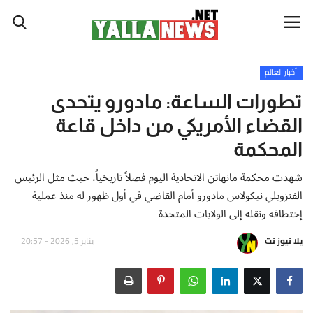
أخبار العالم
أخبار العالم
تطورات الساعة: مادورو يتحدى
القضاء الأمريكي من داخل قاعة
أخبار الوطن العربي
المحكمة
سياسة واقتصاد
شهدت محكمة مانهاتن الاتحادية اليوم فصلاً تاريخياً، حيث مثل الرئيس
الفنزويلي نيكولاس مادورو أمام القاضي في أول ظهور له منذ عملية
رياضة
إختطافه ونقله إلى الولايات المتحدة
ثقافة وفن
يلا نيوز نت
يناير 5, 2026 - 20:57
تكنولوجيا وعلوم
صحة ولياقة