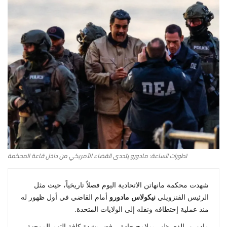
أطباق من المطابخ العربية
سياحة وسفر
منوعات عامة
جاليري الفن التشكيلي
من نحن
سياسة الخصوصية
تطورات الساعة: مادورو يتحدى القضاء الأمريكي من داخل قاعة المحكمة
البنود والشروط
شهدت محكمة مانهاتن الاتحادية اليوم فصلاً تاريخياً، حيث مثل
الرئيس الفنزويلي
نيكولاس مادورو
أمام القاضي في أول ظهور له
رئيس التحرير
منذ عملية إختطافه ونقله إلى الولايات المتحدة.
مادورو، الذي ظهر بملامح حادة، رفض بشدة كافة التهم الموجهة