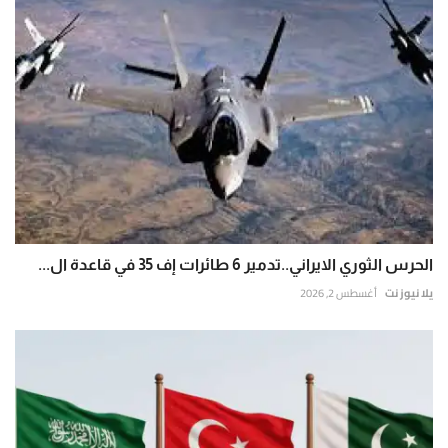
الحرس الثوري الايراني..تدمير 6 طائرات إف 35 في قاعدة ال...
يلا نيوز نت
أغسطس 2, 2026