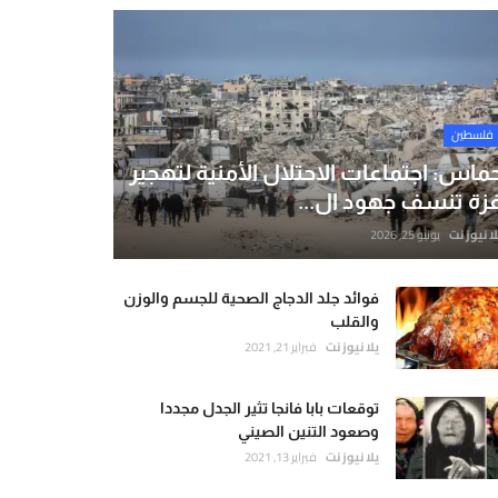
فلسطين
ماس: اجتماعات الاحتلال الأمنية لتهجير
زة تنسف جهود ال...
لا نيوز نت
يونيو 25, 2026
فوائد جلد الدجاج الصحية للجسم والوزن
والقلب
يلا نيوز نت
فبراير 21, 2021
توقعات بابا فانجا تثير الجدل مجددا
وصعود التنين الصيني
يلا نيوز نت
فبراير 13, 2021