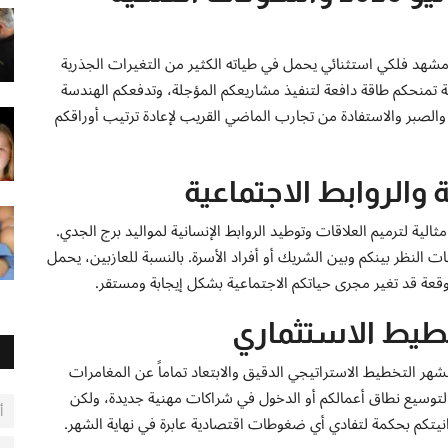
جدي بشهر يوليو لعام 2026 تحت ظلال مشهد فلكي استثنائي يحمل في طياته الكثير من التغيرات الجذرية
ة تمنحكم طاقة دافعة لتنفيذ مشاريعكم المؤجلة، وتدفعكم الهندسة
والصبر والاستفادة من تجارب الماضي القريب لإعادة ترتيب أوراقكم
والروابط الاجتماعية
د العاطفي والعائلي، يعتبر شهر يوليو 2026 فترة مثالية لترميم العلاقات وتوطيد الروابط الإنسانية لمواليد برج الجدي.
 النظر بينكم وبين الشريك أو أفراد الأسرة. بالنسبة للعازبين، يحمل
وقعة قد تغير مجرى حياتكم الاجتماعية بشكل إيجابة ومستقر.
خطيط الاستثماري
هر التخطيط الاستراتيجي الدقيق والابتعاد تماماً عن المغامرات
ً لتوسيع نطاق أعمالكم أو الدخول في شراكات مهنية جديدة، ولكن
أ
يزانيتكم بحكمة لتفادي أي ضغوطات اقتصادية عابرة في نهاية الشهر.