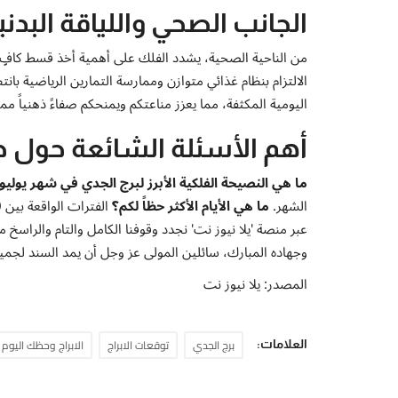
الجانب الصحي واللياقة البدني
من الناحية الصحية، يشدد الفلك على أهمية أخذ قسط كافٍ من 
الالتزام بنظام غذائي متوازن وممارسة التمارين الرياضية بانت
اليومية المكثفة، مما يعزز مناعتكم ويمنحكم صفاءً ذهنياً ممتا
أهم الأسئلة الشائعة حول ح
ما هي النصيحة الفلكية الأبرز لبرج الجدي في شهر يوليو
الشهر.
ما هي الأيام الأكثر حظاً لكم؟
عبر منصة 'يلا نيوز نت' نجدد وقوفنا الكامل والتام والراس
وجهاده المبارك، سائلين المولى عز وجل أن يمد السند لجميع ا
المصدر: يلا نيوز نت
برج الجدي
توقعات الابراج
الابراج وحظك اليوم
العلامات: