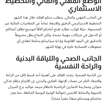
الوضع المهني والمالي والتخطيط
الاستثماري
في الجانب المهني والمالي، يتطلب منكم الفلك خلال هذا الشهر
التخطيط الاستراتيجي الدقيق والابتعاد تماماً عن المغامرات المالية غير
المحسوبة. حركة كوكب عطارد تفتح أمامكم آفاقاً لتوسيع نطاق أعمالكم
أو الدخول في شراكات مهنية جديدة، ولكن النجاح يظل مشروطاً
بالتدقيق في البنود القانونية وإدارة ميزانيتكم بحكمة لتفادي أي
ضغوطات اقتصادية عابرة في نهاية الشهر.
الجانب الصحي واللياقة البدنية
والراحة النفسية
من الناحية الصحية، يشدد الفلك على أهمية أخذ قسط كافٍ من الراحة
والابتعاد التام عن مصادر الإجهاد الفكري والبدني. إن الالتزام بنظام غذائي
متوازن وممارسة التمارين الرياضية بانتظام سيمد مواليد برج الميزان
بالحيوية والنشاط اللازمين لمواكبة الوتيرة اليومية المكثفة، مما يعزز
مناعتكم ويمنحكم صفاءً ذهنياً ممتازاً.