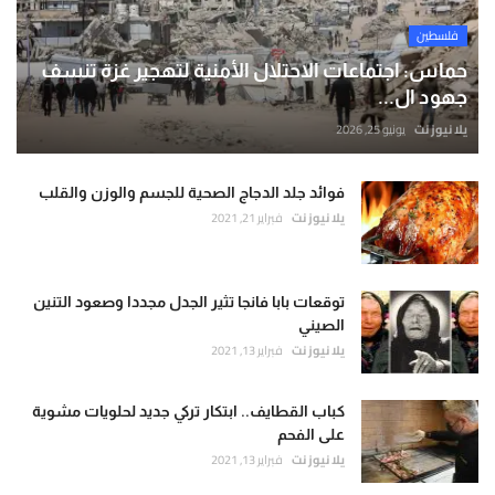
فلسطين
حماس: اجتماعات الاحتلال الأمنية لتهجير غزة تنسف
جهود ال...
يلا نيوز نت
يونيو 25, 2026
فوائد جلد الدجاج الصحية للجسم والوزن والقلب
يلا نيوز نت
فبراير 21, 2021
توقعات بابا فانجا تثير الجدل مجددا وصعود التنين
الصيني
يلا نيوز نت
فبراير 13, 2021
كباب القطايف.. ابتكار تركي جديد لحلويات مشوية
على الفحم
يلا نيوز نت
فبراير 13, 2021