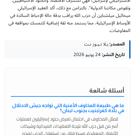
الاستراتيجي لإسرائيل؛ فهي تستنزف الاقتصاد والجنود الاحتياطيين،
وتقوض مكانتنا الدولية". بالتزامن مع ذلك، أكد العقيد الإسرائيلي
ميخائيل ميلشتاين أن حزب الله يراقب بدقة حالة الإحباط السائدة في
الأوساط الإسرائيلية، مما يستمد منه ثقة إضافية للتمسك بمواقفه في
المفاوضات.
المصدر:
يـلا نـيـوز نـت
تاريخ النشر:
24 يونيو 2026
أسئلة شائعة
ما هي طبيعة المخاوف الأمنية التي تواجه جيش الاحتلال
في بلدة كفرتبنيت بجنوب لبنان؟
تتمثل المخاوف في احتمال تعرض جنود إسرائيليين لعمليات
أسر من قبل حزب الله نتيجة التعقيدات الميدانية وشبكات
الأنفاق المعقدة، وسط قلق من استغلال الحزب لهذه