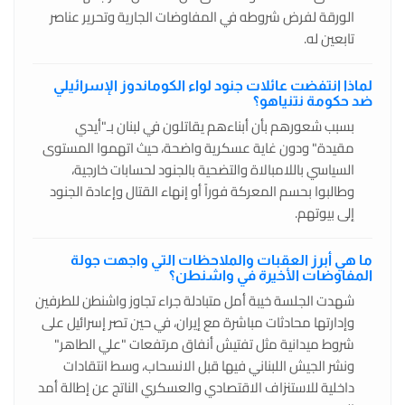
الورقة لفرض شروطه في المفاوضات الجارية وتحرير عناصر
تابعين له.
لماذا انتفضت عائلات جنود لواء الكوماندوز الإسرائيلي
ضد حكومة نتنياهو؟
بسبب شعورهم بأن أبناءهم يقاتلون في لبنان بـ"أيدي
مقيدة" ودون غاية عسكرية واضحة، حيث اتهموا المستوى
السياسي باللامبالاة والتضحية بالجنود لحسابات خارجية،
وطالبوا بحسم المعركة فوراً أو إنهاء القتال وإعادة الجنود
إلى بيوتهم.
ما هي أبرز العقبات والملاحظات التي واجهت جولة
المفاوضات الأخيرة في واشنطن؟
شهدت الجلسة خيبة أمل متبادلة جراء تجاوز واشنطن للطرفين
وإدارتها محادثات مباشرة مع إيران، في حين تصر إسرائيل على
شروط ميدانية مثل تفتيش أنفاق مرتفعات "علي الطاهر"
ونشر الجيش اللبناني فيها قبل الانسحاب، وسط انتقادات
داخلية للاستنزاف الاقتصادي والعسكري الناتج عن إطالة أمد