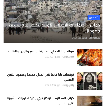
فلسطين
حماس: اجتماعات الاحتلال الأمنية لتهجير غزة تنسف
جهود ال...
يلا نيوز نت
يونيو 25, 2026
فوائد جلد الدجاج الصحية للجسم والوزن والقلب
يلا نيوز نت
فبراير 21, 2021
توقعات بابا فانجا تثير الجدل مجددا وصعود التنين
الصيني
يلا نيوز نت
فبراير 13, 2021
كباب القطايف.. ابتكار تركي جديد لحلويات مشوية
على الفحم