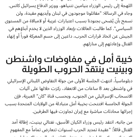
اللهجة إلى رئيس الوزراء بنيامين نتنياهو، ووزير الدفاع يسرائيل كاتس.
وجاء في الرسالة: "مقاتلونا موجودون في لبنان وأيديهم مقيدة، ولن
نسمح بأن يُضحى بجنودنا بسبب اعتبارات غريبة أو لامبالاة من المستوى
السياسي". كما طالبت العائلات بإبعاد الوزراء الذين لا يخدم أبناؤهم في
الجيش عن اتخاذ قرارات الحرب، داعين إلى حسم المعركة فوراً أو إنهاء
القتال وإعادتهم إلى منازلهم.
خيبة أمل في مفاوضات واشنطن
وبينيت ينتقد الحروب الطويلة
دبلوماسياً، انتهت الجلسة الأولى من جولة التفاوض اللبناني الإسرائيلي
في واشنطن بعد 8 ساعات من الانعقاد، ركزت خلالها على آليات
الانسحاب الإسرائيلي من الجنوب. وبحسب قناة "كان" العبرية، فإن
الجولة الخامسة افتتحت بخيبة أمل متبادلة من الولايات المتحدة بسبب
إجرائها محادثات مباشرة مع إيران تجاوزت فيها الطرفين.
من جانبه، انتقد رئيس وزراء الكيان الأسبق، نفتالي بينيت، إطالة أمد
القتال قائلاً: "عقيدة تمديد الحرب لسنوات تتعارض تماماً مع المفهوم