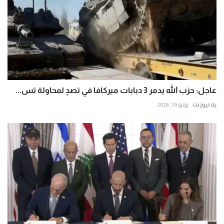
عاجل: حزب الله يدمر 3 دبابات ميركافا في تصدٍ لمحاولة تس...
يلا نيوز نت
يونيو 19, 2026