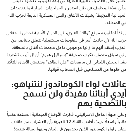
للأسير خلال العمليات البرية الجارية في بلدة كفرتبنيت بجنوب لبنان.
إتصل بنا
وتأتي هذه المخاوف في ظل استمرار المواجهات الضارية والتعقيدات
الميدانية المرتبطة بشبكات الأنفاق والبنى العسكرية التابعة لحزب الله
في المنطقة.
ووفقاً لما أورده موقع "واللا" العبري، فإن الدوائر الأمنية تخشى استغلال
حزب الله لأي حادث أسر في مفاوضات مستقبلية تتعلق بعناصر من
الحزب يُعتقد أنهم ما زالوا موجودين داخل مجمعات أنفاق بالمنطقة.
وفي سياق متصل، ذكرت صحيفة "يسرائيل هيوم" أن تل أبيب تشترط
نشر الجيش اللبناني في مرتفعات "علي الطاهر" وتفتيش الأنفاق للتأكد
من خلوها من المسلحين قبل انسحاب قواتها.
عائلات لواء الكوماندوز لنتنياهو:
أيدي أبنائنا مقيدة ولن نسمح
بالتضحية بهم
وعلى جبهة الداخل الإسرائيلي، فجّرت الأوضاع الميدانية المعقدة غضباً
عائلياً واسعاً؛ حيث أفادت القناة 12 العبرية بأن العشرات من عائلات
مقاتلي لواء الكوماندوز الذين يخدمون في لبنان وجهوا رسالة شديدة