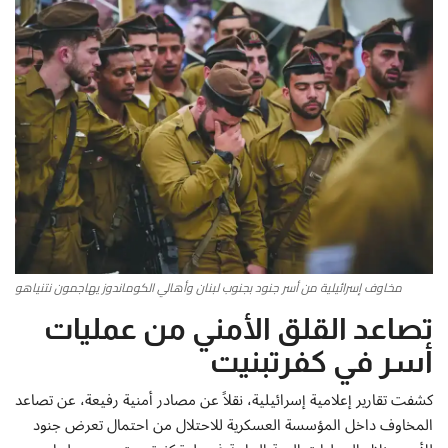
أطباق من المطابخ العربية
سياحة وسفر
منوعات عامة
جاليري الفن التشكيلي
من نحن
مخاوف إسرائيلية من أسر جنود بجنوب لبنان وأهالي الكوماندوز يهاجمون نتنياهو
سياسة الخصوصية
تصاعد القلق الأمني من عمليات
البنود والشروط
أسر في كفرتبنيت
كشفت تقارير إعلامية إسرائيلية، نقلاً عن مصادر أمنية رفيعة، عن تصاعد
رئيس التحرير
المخاوف داخل المؤسسة العسكرية للاحتلال من احتمال تعرض جنود