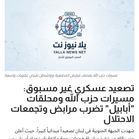
أطباق من المطابخ العربية
سياحة وسفر
منوعات عامة
جاليري الفن التشكيلي
مسيرات حزب الله يقصف مرابض المدفعية وواشنطن تفرض عقوبات واسعة
من نحن
تصعيد عسكري غير مسبوق:
سياسة الخصوصية
مسيرات حزب الله ومحلقات
"أبابيل" تضرب مرابض وتجمعات
البنود والشروط
الاحتلال
رئيس التحرير
شهدت الجبهة الجنوبية في لبنان تصعيداً ميدانياً كبيراً، حيث أعلن
حزب الله عن تنفيذ سلسلة هجمات جوية مكثفة باستخدام أسراب من