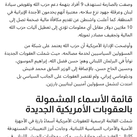
وصفت بالصارمة تستهدف 9 أفراد بتهمة دعم حزب الله وتقويض سيادة
لبنان وعرقلة جهود نزع سلاحه، معتبرة أنهم يخدمون الأجندة الإيرانية في
المنطقة. كما أعلنت واشنطن عن تقديم مكافأة مالية ضخمة تصل إلى
10 ملايين دولار مقابل أي معلومات تؤدي إلى تعطيل آليات حزب الله
المالية وتجفيف مصادر تمويله.
وأوضحت الإدارة الأمريكية أن حزب الله يعتمد على شبكة من
المسؤولين السياسيين لخدمة مصالحه، حيث شملت العقوبات الجديدة
نواباً في البرلمان اللبناني وهم: حسن فضل الله، إبراهيم الموسوي،
وحسين الحاج حسن، بالإضافة إلى الوزير السابق محمد فنيش
ودبلوماسي إيراني. ولم تقتصر العقوبات على الجانب السياسي بل
امتدت لتشمل مسؤولين أمنيين لبنانيين بارزين.
قائمة الأسماء المشمولة
بالعقوبات الأمريكية الجديدة
شملت القائمة الرسمية للعقوبات الأمريكية أسماءً بارزة في الأجهزة
الأمنية والأحزاب السياسية اللبنانية، وجاءت أبرز التعيينات المستهدفة
كالتالي: العقيد سامر حمادة رئيس مكتب مخابرات الجيش اللبناني في