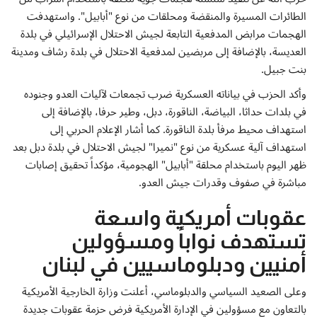
إتصل بنا
الطائرات المسيرة والمنقضة ومحلقات من نوع "أبابيل". واستهدفت
الهجمات مرابض المدفعية التابعة لجيش الاحتلال الإسرائيلي في بلدة
العديسة، بالإضافة إلى مربضين لمدفعية الاحتلال في بلدة رشاف ومدينة
بنت جبيل.
وأكد الحزب في بياناته العسكرية ضرب تجمعات لآليات العدو وجنوده
في بلدات حداثا، البياضة، الناقورة، دبل، وطير حرفا، بالإضافة إلى
استهداف محيط مرفأ بلدة الناقورة. كما أشار الإعلام الحربي إلى
استهداف آلية عسكرية من نوع "نميرا" لجيش الاحتلال في بلدة دبل بعد
ظهر اليوم باستخدام محلقة "أبابيل" الهجومية، مؤكداً تحقيق إصابات
مباشرة في صفوف وقدرات جيش العدو.
عقوبات أمريكية واسعة
تستهدف نواباً ومسؤولين
أمنيين ودبلوماسيين في لبنان
وعلى الصعيد السياسي والدبلوماسي، أعلنت وزارة الخارجية الأمريكية
بالتعاون مع مسؤولين في الإدارة الأمريكية فرض حزمة عقوبات جديدة