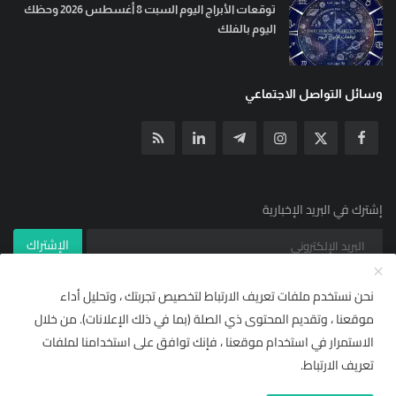
توقعات الأبراج اليوم السبت 8 أغسطس 2026 وحظك
اليوم بالفلك
وسائل التواصل الاجتماعي
إشترك في البريد الإخبارية
الإشتراك
نحن نستخدم ملفات تعريف الارتباط لتخصيص تجربتك ، وتحليل أداء
موقعنا ، وتقديم المحتوى ذي الصلة (بما في ذلك الإعلانات). من خلال
© جميع الحقوق محفوظة ل YallaNews net 2021
×
🌟 أضف "يلا نيوز نت" إلى مصادرك
الاستمرار في استخدام موقعنا ، فإنك توافق على استخدامنا لملفات
شروط خدمة RSS | يلا نيوز نت
مركز المساعدة
تابع أحدث الأخبار والتقارير حصرياً ومباشرة من قسم
"من
تعريف الارتباط.
مصادرك"
في إشعارات وتفضيلات غوغول.
الاشتراكات والأسعار (وصول مجاني)