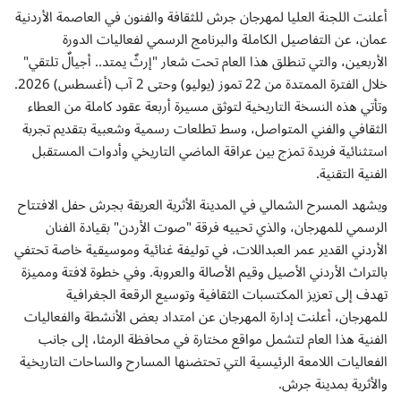
إتصل بنا
أعلنت اللجنة العليا لمهرجان جرش للثقافة والفنون في العاصمة الأردنية
عمان، عن التفاصيل الكاملة والبرنامج الرسمي لفعاليات الدورة
الأربعين، والتي تنطلق هذا العام تحت شعار "إرثٌ يمتد.. أجيالٌ تلتقي"
خلال الفترة الممتدة من 22 تموز (يوليو) وحتى 2 آب (أغسطس) 2026.
وتأتي هذه النسخة التاريخية لتوثق مسيرة أربعة عقود كاملة من العطاء
الثقافي والفني المتواصل، وسط تطلعات رسمية وشعبية بتقديم تجربة
استثنائية فريدة تمزج بين عراقة الماضي التاريخي وأدوات المستقبل
الفنية التقنية.
ويشهد المسرح الشمالي في المدينة الأثرية العريقة بجرش حفل الافتتاح
الرسمي للمهرجان، والذي تحييه فرقة "صوت الأردن" بقيادة الفنان
الأردني القدير عمر العبداللات، في توليفة غنائية وموسيقية خاصة تحتفي
بالتراث الأردني الأصيل وقيم الأصالة والعروبة. وفي خطوة لافتة ومميزة
تهدف إلى تعزيز المكتسبات الثقافية وتوسيع الرقعة الجغرافية
للمهرجان، أعلنت إدارة المهرجان عن امتداد بعض الأنشطة والفعاليات
الفنية هذا العام لتشمل مواقع مختارة في محافظة الرمثا، إلى جانب
الفعاليات اللامعة الرئيسية التي تحتضنها المسارح والساحات التاريخية
والأثرية بمدينة جرش.