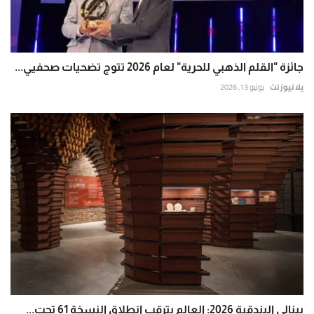
جائزة "القلم الذهبي للحرية" لعام 2026 تتوج تضحيات صحفيي...
يلا نيوز نت
يونيو 13, 2026
بينالي البندقية 2026: العالم يترقب انطلاق النسخة 61 تحت...