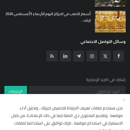
أسعار الذهب في الجزائر اليوم الأربعاء 5 أغسطس 2026
ارتف...
وسائل التواصل الاجتماعي
إشترك في البريد الإخبارية
الإشتراك
نحن نستخدم ملفات تعريف الارتباط لتخصيص تجربتك ، وتحليل أداء
موقعنا ، وتقديم المحتوى ذي الصلة (بما في ذلك الإعلانات). من خلال
© جميع الحقوق محفوظة ل YallaNews net 2021
×
🌟 أضف "يلا نيوز نت" إلى مصادرك
الاستمرار في استخدام موقعنا ، فإنك توافق على استخدامنا لملفات
شروط خدمة RSS | يلا نيوز نت
مركز المساعدة
تابع أحدث الأخبار والتقارير حصرياً ومباشرة من قسم
"من