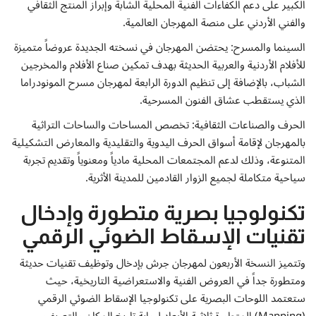
الكبير على دعم الكفاءات الفنية المحلية الشابة وإبراز المنتج الثقافي
والفني الأردني على منصة المهرجان العالمية.
السينما والمسرح: يحتضن المهرجان في نسخته الجديدة عروضاً متميزة
للأفلام الأردنية والعربية الحديثة بهدف تمكين صناع الأفلام والمخرجين
الشباب، بالإضافة إلى تنظيم الدورة الرابعة لمهرجان مسرح المونودراما
الذي يستقطب عشاق الفنون المسرحية.
الحرف والصناعات الثقافية: تخصص المساحات والساحات التراثية
بالمهرجان لإقامة أسواق الحرف اليدوية والتقليدية والمعارض التشكيلية
المتنوعة، وذلك لدعم المجتمعات المحلية مادياً ومعنوياً وتقديم تجربة
سياحية متكاملة لجميع الزوار القادمين للمدينة الأثرية.
تكنولوجيا بصرية متطورة وإدخال
تقنيات الإسقاط الضوئي الرقمي
وتتميز النسخة الأربعون لمهرجان جرش بإدخال وتوظيف تقنيات حديثة
ومتطورة جداً في العروض الفنية والاستعراضية التاريخية، حيث
ستعتمد اللوحات البصرية على تكنولوجيا الإسقاط الضوئي الرقمي
(Mapping) المتطورة ثلاثية الأبعاد لرواية تاريخ المكان والتعريف