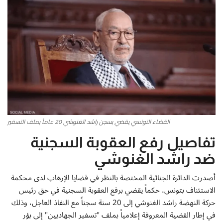
أطباق من المطابخ العربية
سياحة وسفر
منوعات عامة
جاليري الفن التشكيلي
القضاء التونسي يقضي بسجن راشد الغنوشي 20 عاماً بملف التسفير
من نحن
تفاصيل رفع العقوبة السجنية
سياسة الخصوصية
ضد راشد الغنوشي
البنود والشروط
أصدرت الدائرة الجنائية المختصة بالنظر في قضايا الإرهاب لدى محكمة
الاستئناف بتونس، حكماً يقضي برفع العقوبة السجنية في حق رئيس
رئيس التحرير
حركة النهضة راشد الغنوشي إلى 20 سنة سجناً مع النفاذ العاجل، وذلك
في إطار القضية المعروفة إعلامياً بملف "تسفير الجهاديين" إلى بؤر