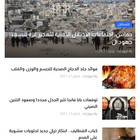
فلسطين
حماس: اجتماعات الاحتلال الأمنية لتهجير غزة تنسف
جهود ال...
يلا نيوز نت
يونيو 25, 2026
فوائد جلد الدجاج الصحية للجسم والوزن والقلب
يلا نيوز نت
فبراير 21, 2021
توقعات بابا فانجا تثير الجدل مجددا وصعود التنين
الصيني
يلا نيوز نت
فبراير 13, 2021
كباب القطايف.. ابتكار تركي جديد لحلويات مشوية
على الفحم