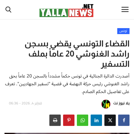
تونس
أخبار العالم
القضاء التونسي يقضي بسجن
راشد الغنوشي 20 عاماً بملف
أخبار الوطن العربي
التسفير
سياسة واقتصاد
أصدرت الدائرة الجنائية في تونس حكماً مشدداً بالسجن 20 عاماً بحق
راشد الغنوشي رئيس حركة النهضة في قضية "تسفير الجهاديين". تعرف
رياضة
على تفاصيل الحكم الصادم.
ثقافة وفن
يلا نيوز نت
فبراير 4, 2026 - 06:36
تكنولوجيا وعلوم
صحة ولياقة