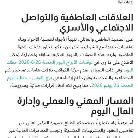
بثقة تامة.
إتصل بنا
العلاقات العاطفية والتواصل
الاجتماعي والأسري
على الصعيد العاطفي والعائلي، تتهيأ الأجواء لتصفية الأجواء وبناء
تفاهمات جديدة مع الشريك والمقربين منكم لتجاوز عقبات الفترة
الماضية. ولربط هذه التحولات بالدورة الفلكية السابقة وتحليلها، يُمكن
الاطلاع على ما ورد في
توقعات الأبراج اليوم الجمعة 26-6-2026 حظك
اليوم
. وفي ذات السياق، تقدم حركة الكواكب دلالات هامة تدعم خياراتكم
الاجتماعية والشخصية وفق ما تم إيضاحه في
برج القوس .. حظك اليوم
الجمعة 26 يونيو 2026
، مما يتيح لكم اتخاذ قرارات صائبة ومدروسة.
المسار المهني والعملي وإدارة
المال اليوم
أما مهنياً واستثمارياً، فينصحكم الطالع بضرورة التركيز العالي في
تفاصيل العقود والمشروعات المشتركة وتجنب المغامرات المالية غير
محسوبة العواقب. إن التخطيط السليم يحمي مكتسباتكم الوظيفية من