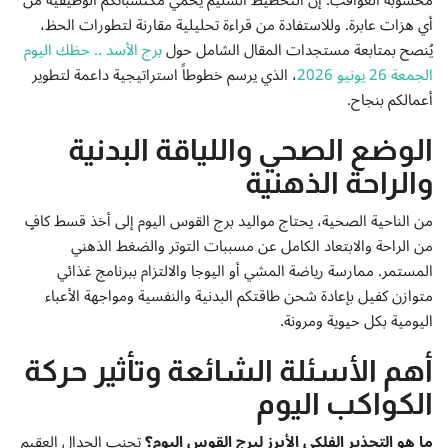
أي هزات عابرة. وللاستفادة من قراءة تحليلية مقارنة لتطورات الحظ،
يُنصح بمتابعة مستجدات المقال الشامل حول
برج الأسد .. حظك اليوم
الجمعة 26 يونيو 2026
، الذي يرسم خطوطاً استراتيجية داعمة لتطوير
أعمالكم بنجاح.
الوضع الصحي واللياقة البدنية
والراحة الذهنية
من الناحية الصحية، يحتاج مواليد برج القوس اليوم إلى أخذ قسط كافٍ
من الراحة والابتعاد الكامل عن مسببات التوتر والضغط الذهني
المستمر. ممارسة رياضة المشي أو اليوجا والالتزام ببرنامج غذائي
متوازن كفيل بإعادة شحن طاقتكم البدنية والنفسية ومواجهة الأعباء
اليومية بكل حيوية ومرونة.
أهم الأسئلة الشائعة وتأثير حركة
الكواكب اليوم
ما هو التحذير الفلكي الأبرز لبرج القوس اليوم؟
تجنب الجدال العقيم