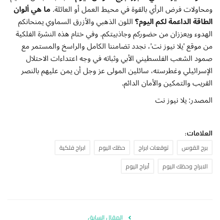
ومحاولات فرض الرأي بالقوة في محيط العمل أو العائلة.
ما هي ألوان
الطاقة الداعمة لكم اليوم؟
اللون الذهبي والأزرق السماوي يمنحانكم
الهدوء ويعززان من حضوركم وجاذبيتكم. وفي ختام هذه النشرة الفلكية
من موقع 'يلا نيوز نت'، نجدد تضامننا الكامل والراسخ والمستمر مع
صمود الشعب الفلسطيني الأبي وثباته في وجه اعتداءات الاحتلال
الإسرائيلي وغطرسته، سائلين المولى عز وجل أن يمن عليهم بالنصر
القريب والتمكين والأمان الدائم.
المصدر: يلا نيوز نت
العلامات:
برج القوس
توقعات ابراج
حظك اليوم
ابراج فلكية
الابراج وحظك اليوم
أبراج اليوم
المقال السابق