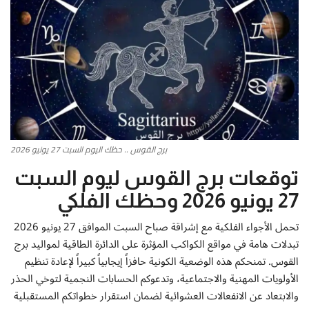
أطباق من المطابخ العربية
سياحة وسفر
منوعات عامة
جاليري الفن التشكيلي
برج القوس .. حظك اليوم السبت 27 يونيو 2026
من نحن
توقعات برج القوس ليوم السبت
27 يونيو 2026 وحظك الفلكي
سياسة الخصوصية
تحمل الأجواء الفلكية مع إشراقة صباح السبت الموافق 27 يونيو 2026
البنود والشروط
تبدلات هامة في مواقع الكواكب المؤثرة على الدائرة الطاقية لمواليد برج
القوس. تمنحكم هذه الوضعية الكونية حافزاً إيجابياً كبيراً لإعادة تنظيم
رئيس التحرير
الأولويات المهنية والاجتماعية، وتدعوكم الحسابات النجمية لتوخي الحذر
والابتعاد عن الانفعالات العشوائية لضمان استقرار خطواتكم المستقبلية