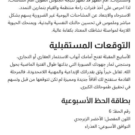
والسكريات. آلام الظهر قد تظهر نتيجة الجلوس الطويل أمام الشاشات،
لذا احرص على أخذ فترات راحة منتظمة والقيام بتمارين التمدد.
الاسترخاء والابتعاد عن المشاحنات اليومية غير الضرورية يسهم بشكل
مباشر وملموس في تحسين حالتك النفسية والبدنية، ويمنحك الحيوية
اللازمة لمواصلة نشاطك المعتاد بكفاءة عالية.
التوقعات المستقبلية
الأسابيع المقبلة تفتح أمامك أبواب الاستثمار العقاري أو التجاري،
وستجني ثمار جهودك الصبورة التي بذلتها طوال الفترة الماضية بحول
الله. تفاءل خيراً وثق بقدراتك الإبداعية والمهنية اللامحدودة، فالمرحلة
القادمة ستفتح لك آفاقاً جديدة ومميزة لم تكن تتوقعها من قبل وتسهم
في تحقيق طموحاتك الكبرى.
بطاقة الحظ الأسبوعية
رقم الحظ: 6
اللون المفصل: الأخضر الزبرجدي
التوافق الأسبوعي: العذراء