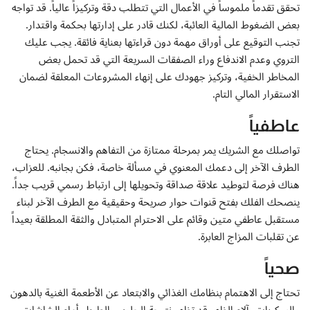
إتصل بنا
تحقق تقدماً ملموساً في الأعمال التي تتطلب دقة وتركيزاً عالياً. قد تواجه
بعض الضغوط المالية العائبة، لكنك قادر على إدارتها بحكمة واقتدار.
تجنب التوقيع على أوراق مهمة دون قراءتها بعناية فائقة. يجب عليك
التروي وعدم الاندفاع وراء الصفقات السريعة التي قد تحمل بعض
المخاطر الخفية، وتركيز جهودك على إنهاء المشروعات المعلقة لضمان
الاستقرار المالي التام.
عاطفياً
تواصلك مع الشريك يمر بمرحلة ممتازة من التفاهم والانسجام. يحتاج
الطرف الآخر إلى دعمك المعنوي في مسألة خاصة، فكن بجانبه. للعزاب،
هناك فرصة لتوطيد علاقة صداقة وتحويلها إلى ارتباط رسمي قريب جداً.
ينصحك الفلك بفتح قنوات حوار صريحة وحقيقية مع الطرف الآخر لبناء
مستقبل عاطفي متين وقائم على الاحترام المتبادل والثقة المطلقة بعيداً
عن تقلبات المزاج العابرة.
صحياً
تحتاج إلى الاهتمام بنظامك الغذائي والابتعاد عن الأطعمة الغنية بالدهون