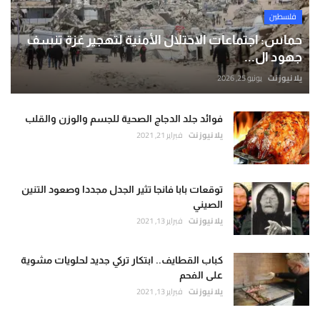
فلسطين
حماس: اجتماعات الاحتلال الأمنية لتهجير غزة تنسف
جهود ال...
يلا نيوز نت
يونيو 25, 2026
فوائد جلد الدجاج الصحية للجسم والوزن والقلب
يلا نيوز نت
فبراير 21, 2021
توقعات بابا فانجا تثير الجدل مجددا وصعود التنين
الصيني
يلا نيوز نت
فبراير 13, 2021
كباب القطايف.. ابتكار تركي جديد لحلويات مشوية
على الفحم
يلا نيوز نت
فبراير 13, 2021