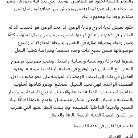
والشعر بالنسبة لخلود هو المتنفس الوحيد الذي تجد فيه وجودها، وتعبر
إتصل بنا
من خلاله عن لواعجها وما يعتمل ويجيش في أعماقها ودواخلها من
مشاعر وجدانية وهموم ذاتية.
خلود تعيش غربة الروح وغربة الوطن، لذا نجد الوطن هو الحبيب الدائم
الحاضر في ذهنها، وتعالج غربتها بفيض حب، ويجيء بيانها سهلًا مكثفًا
بصور رقيقة وعميقة مؤثرة في النفس، بسيطة المدلولات، وتتنوع
موضوعاتها ضمن نسيج ذات وحدة منتظمة ومتراصة كخلية النحل.
شعرها فيه نزعة رومانسية وإنسانية واضحة، وتتميز نصوصها بوضوح
المعنى مع التسامي عن الوقوع في فجاجة الدلالات المرجعية، ويعود
الفضل في ذلك إلى اعتماد الومضات المباغتة على نحو مكثف داخل
القصيدة الواحدة، فهي تجيد السهل الممتنع، ويغزو كتاباتها أسلوب
مغلف بالمحسنات اللفظية البديعة والاختيار الدقيق للمفردات، وتمتاز
بالسلاسة وانسياب المعنى بشكل متسلسل، وتهتم اهتمامًا فائقًا ببناء
النسيج والحبكة الداخلية للقصيدة، وما يلفت النظر لغتها التي تقترب
من تكوين الصورة الفنية النابضة بالرقة والجمال.
فلنسمعها تقول في هذه القصيدة:
أشهى القصائد