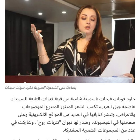
أطباق من المطابخ العربية
سياحة وسفر
منوعات عامة
جاليري الفن التشكيلي
من نحن
إضاءة على الشاعرة السورية خلود فوزات فرحات
سياسة الخصوصية
خلود فوزات فرحات ياسمينة شامية من قرية قنوات التابعة للسويداء
عاصمة جبل العرب، تكتب الشعر المنثور المتنوع الموضوعات
البنود والشروط
والاغراض، وتنشر كتاباتها في العديد من المواقع الالكترونية وعلى
صفحتها في الفيسبوك، وصدر لها ديوان "نثريات روح"، وشاركت في
رئيس التحرير
عدد من المجموعات الشعرية المشتركة.