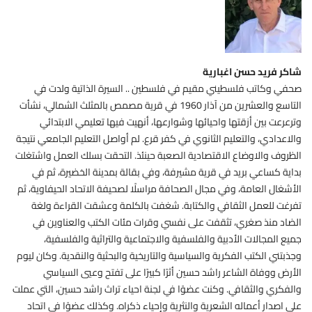
شاكر فريد حسن اغبارية
صحفي وكاتب فلسطيني مقيم في فلسطين .. السيرة الذاتية ولدت في
التاسع والعشرين من آذار 1960 في قرية مصمص بالمثلث الشمالي، نشأت
وترعرعت بين أزقتها واحيائها وشوارعها، أنهيت فيها تعليمي الابتدائي
والاعدادي، والتعليم الثانوي في كفر قرع. لم أواصل التعليم الجامعي نتيجة
الظروف والاوضاع الاقتصادية الصعبة حينئذ. التحقت بسلك العمل واشتغلت
بداية كساعي بريد في قرية مشيرفة، وفي بقالة بمدينة الخضيرة، ثم في
الأشغال العامة، وفي مجال الصحافة مراسلًا لصحيفة الاتحاد الحيفاوية، ثم
تفرغت للعمل الثقافي والكتابة. شغفت بالكلمة وعشقت القراءة ولغة
الضاد منذ صغري، تثقفت على نفسي وقرات مئات الكتب والعناوين في
جميع المجالات الأدبية والفلسفية والاجتماعية والتراثية والفلسفية،
وجذبتني الكتب الفكرية والسياسية والتاريخية والبحثية والنقدية. وكان ليوم
الأرض ووفاة الشاعر راشد حسين أثرًا كبيرًا على تفتح وعيي السياسي
والفكري والثقافي. وكنت عضوًا في لجنة احياء تراث راشد حسين، التي عملت
على اصدار أعماله الشعرية والنثرية وإحياء ذكراه. وكذلك عضوًا في اتحاد