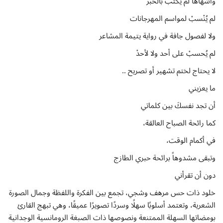
وأشهاها لم يُكتَبْ بالحبر
لم يُنْسبْ لمواسم المهرجانات
ولا لفصول جافة في رواية يتيمة المشاعر
لم يُحسبْ على أحد ولا لأحدْ
لا يحتاج لختم تشهير أو تصريح ..
ما يعزيني
أن تجد نفسكَ بين كلماتي
كما رائحة الصباح العالقة،
في أكمام الوقت،
وتبقى مشدوهاً برائحة حبري الطازج
دون أن تقرأني
خلود ذات حس مرهف وشجي، تجمع بين الفكرة واللفظة وجمال الصورة
الشعرية، وتعتمد أسلوبًا سهلًا وسردًا تصويرًا عميقًا، وهي تبهج القارئ
بومضاتها السهلة الممتنعة ونصوصها ذات الصبغة الرومانسية الوجدانية