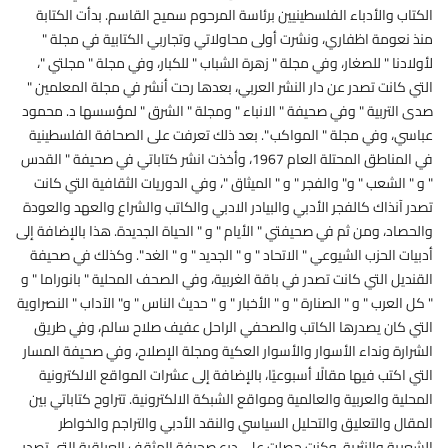
الكتاب والأدباء الفلسطينيين برئاسة المرحوم سميح القاسم. بدأت الكتابة
منذ نعومة اظفاري، ونشرت أولى محاولاتي وتجاربي الكتابية في مجلة "
لأولادنا " للصغار، وفي مجلة " زهرة الشباب " للكبار، وفي مجلة " مجلتي "،
التي كانت تصدر عن دار النشر العربي، بعدها رحت أنشر في مجلة المعلمين "
صدى التربية " وفي صحيفة " الانباء " ومجلة " الشرق " لمؤسسها د. محمود
عباسي، وفي مجلة " المواكب ". بعد ذلك تعرفت على الصحافة الفلسطينية
في المناطق المحتلة العام 1967، وأخذت انشر كتاباتي في صحيفة " القدس
" و " الشعب " و" والفجر " و " الميثاق "، وفي الدوريات الثقافية التي كانت
تصدر آنذاك كالفجر الأدبي والبيادر الادبي والكاتب والشراع والعهد والعودة
والحصاد، ومن ثم في صحيفتي " الأيام " و " الحياة الجديدة. هذا بالإضافة إلى
أدبيات الحزب الشيوعي " الاتحاد " و " الجديد " و " الغد ". وكذلك في صحيفة
القنديل التي كانت تصدر في باقة الغربية، وفي الصحف المحلية " بانوراما " و
" كل العرب " و " الصنارة " و " الأخبار " و " حديث الناس " و" الآداب " النصراوية
التي كان يصدرها الكاتب والصحفي الراحل عفيف صلاح سالم، وفي طريق
الشرارة ونداء الأسوار والأسوار العكية ومجلة الإصلاح، وفي صحيفة المسار
التي اكتب فيها مقالًا أسبوعيًا، بالإضافة إلى عشرات المواقع الالكترونية
المحلية والعربية والعالمية ومواقع الشبكة الالكترونية. تتراوح كتاباتي بين
المقال والتعليق والتحليل السياسي والنقد الأدبي والتراجم والخواطر
الشعرية والنثرية. وكنت حصلت على درع صحيفة المثقف العراقية التي تصدر