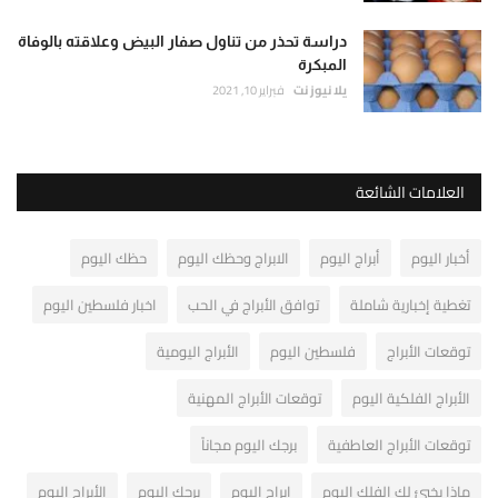
دراسة تحذر من تناول صفار البيض وعلاقته بالوفاة
المبكرة
يلا نيوز نت
فبراير 10, 2021
العلامات الشائعة
أخبار اليوم
أبراج اليوم
الابراج وحظك اليوم
حظك اليوم
تغطية إخبارية شاملة
توافق الأبراج في الحب
اخبار فلسطين اليوم
توقعات الأبراج
فلسطين اليوم
الأبراج اليومية
الأبراج الفلكية اليوم
توقعات الأبراج المهنية
توقعات الأبراج العاطفية
برجك اليوم مجاناً
ماذا يخبئ لك الفلك اليوم
ابراج اليوم
برجك اليوم
الأبراج اليوم