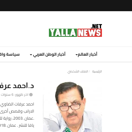
أخبار العالم
أخبار الوطن العربي
سياسة واق
نصة
الرئيسية
الملف الشخصي
لا
د.احمد عرف
يوز
اخر ظهور: 6 سنوات منذ
ت
لإخبارية
نصة
يافا للنشر . عمان .2018.
لا