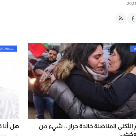
فن
سياسة واق
م الثكلى المناضلة خالدة جرار .. شيء من
هل أنا 
وكث...