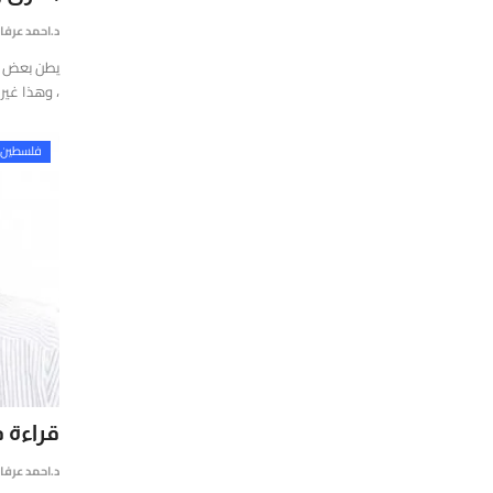
ي
د.احمد عرفا
لشرق
يطن بعض ا
لأوسط
، وهذا غير 
العالم،
تتميز
فلسطين
تقديم
قارير
قيقة
موثوقة
ستندة
لى
لتحليل
لعميق
التحقق
لفوري
ن
قراءة 
لمصادر
د.احمد عرفا
الأرقام