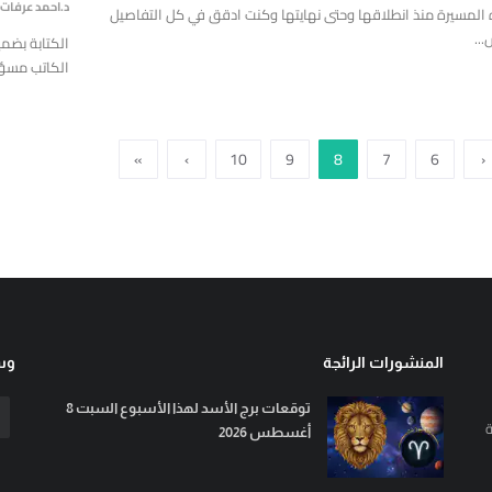
د.احمد عرفات
المسيرة منذ انطلاقها وحتى نهايتها وكنت ادقق في كل التفاصيل
...
الكتابة بضم
الكاتب مسؤو
»
›
10
9
8
7
6
‹
المنشورات الرائجة
وسا
توقعات برج الأسد لهذا الأسبوع السبت 8
ة
أغسطس 2026