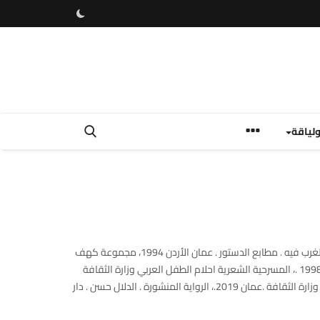
لياقة
احمد عرفات الضاوي كاتب فلسطيني من الاردن. صدر له : دراسة في ادب احمد فارس الشدياق وصورة الغرب فيه . مطابع الدستور . عمان الأردن 1994، مجموعة كهف
الارانب وقصص أخرى للفتيان . رابطة الكتاب الاردنيين . 1994، التراث في شعر الرواد . دبي . مطابع البيان .1998 .، المسرحية الشعرية احلام الطفل العربي وزارة الثقافة
.عمان .2003، رواية للفتيان بعنوان خذوني إلى السماء .امانة عمان الكبرى عام 2003، بوح الزيتون .سيرة وزارة الثقافة .عمان 2019.، الرواية المنشورة . الدلال حسن . دار