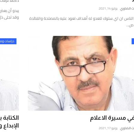
د.احمد عرفات
ت الضاوي
يوليو 14, 2021
يبدو أن بعض
وقد تجلى ذل.
لناس ان اي سلوك للعدو له أهداف تعود عليه بالمصلحة والفائدة
ص...
دراسات ومق
في مسيرة الاعلام
الكتابة 
الإبداع وا
ت الضاوي
يونيو 17, 2021