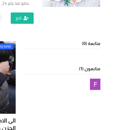
عضو منذ يناير 24, 2021
يوز
ت
تابع
(Yalla
New
Net)
ي
متابعة (0)
نصة
ثقافة و
خبارية
قمية
ستقلة
متابعون (1)
قدم
غطية
املة
مباشرة
أحدث
لأخبار
لسياسية،
الى الا
لاقتصادية،
الحزن 
الرياضية