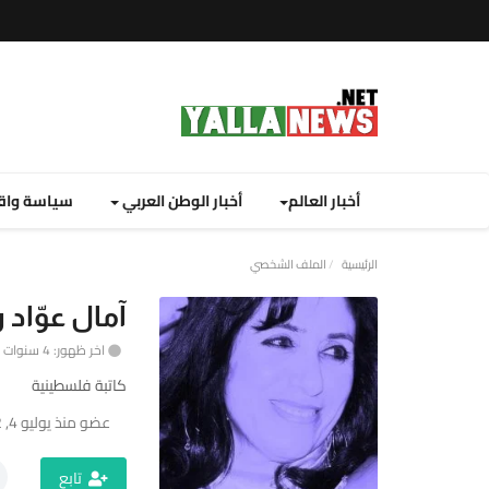
أخبار العالم
أخبار الوطن العربي
سياسة واق
نصة
الرئيسية
الملف الشخصي
لا
آمال عوّاد
يوز
اخر ظهور: 4 سنوات منذ
ت
كاتبة فلسطينية
لإخبارية
عضو منذ يوليو 4, 2022
نصة
تابع
لا