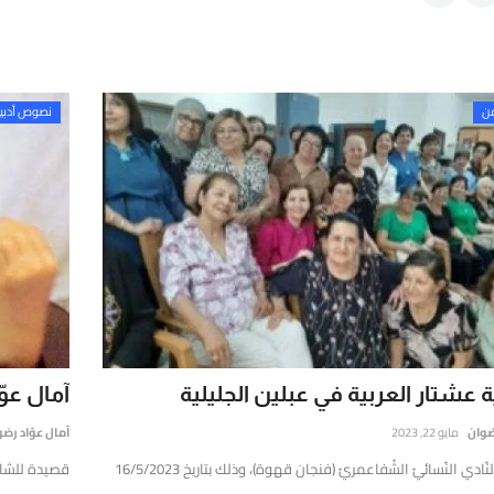
فن
نصوص أدبي
ة عشتار العربية في عبلين الجليلية
آمال عوّاد
رضوان
مايو 22, 2023
آمال عوّاد رض
استضاف النّادي النّسائيّ الشّفاعمريّ (فنجان قهوة)، وذلك بتاريخ 16/5/2023
قصيدة للشاعرة 