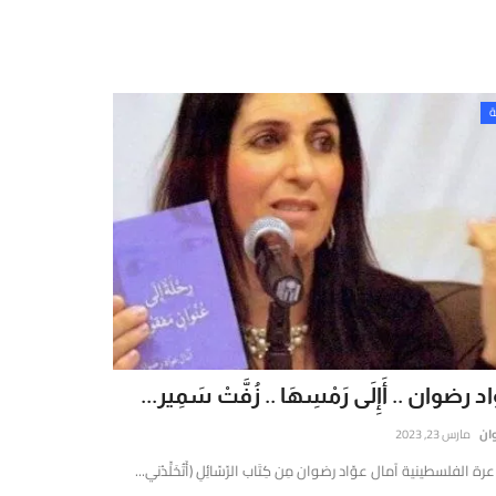
ة
 رضوان .. أَإِلَى رَمْسِهَا .. زُفَّتْ سَمِير...
وان
مارس 23, 2023
الفلسطينية آمال عوّاد رضوان مِن كِتَاب الرّسّائِلِ (أَتُخَلِّدُني...