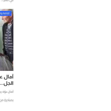
ي
لشرق
ثقافة و
لأوسط
العالم،
تتميز
تقديم
قارير
قيقة
موثوقة
ستندة
لى
لتحليل
آمال عو
لعميق
التحقق
الجل...
لفوري
آمال عوّاد 
ن
بمبادرةٍ من 
لمصادر
الأرقام