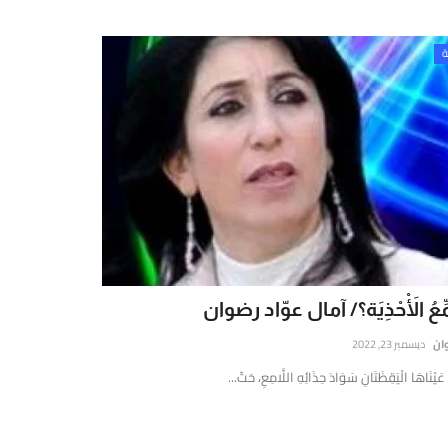
ة
َمِّعُ الْأَحْذِيَة؟/ آمال عوّاد رضوان
وان
ديسمبر 23, 2022
 عَيْنَاهَا الْيَقِظَتَانِ سَوَادَ حِذَائِهِ اللَّامِعِ، حَتّ...