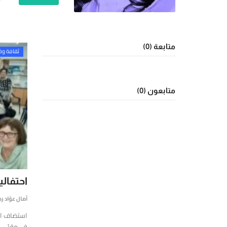
يوز
ت
(Yalla
New
متابعة (0)
ثقافة و
Net)
ي
نصة
خبارية
متابعون (0)
قمية
ستقلة
قدم
غطية
املة
مباشرة
أحدث
احتفالي
لأخبار
آمال عوّاد 
لسياسية،
لاقتصادية،
الرياضية
في مقرّ...