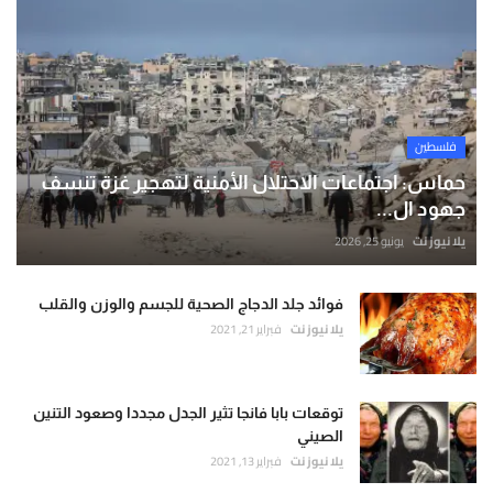
فلسطين
حماس: اجتماعات الاحتلال الأمنية لتهجير غزة تنسف
جهود ال...
يلا نيوز نت
يونيو 25, 2026
فوائد جلد الدجاج الصحية للجسم والوزن والقلب
يلا نيوز نت
فبراير 21, 2021
توقعات بابا فانجا تثير الجدل مجددا وصعود التنين
الصيني
يلا نيوز نت
فبراير 13, 2021