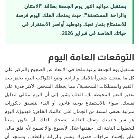
إتصل بنا
يستقبل مواليد الثور يوم الجمعة بطاقة "الامتنان
والراحة المستحقة"؛ حيث يمنحك الفلك اليوم فرصة
للاستمتاع بثمار تعبك وتوطيد أواصر الاستقرار في
حياتك الخاصة في فبراير 2026.
التوقعات العامة اليوم
تستقبل يوم الجمعة برغبة ملحة في الابتعاد عن الضجيج والتركيز على
كل ما يمنحك شعوراً بالأمان والراحة. وضع الكواكب اليوم يحفز بيت
"القيم والممتلكات الشخصية"، مما يجعلك الشخص الأكثر قدرة على
تقدير النعم المحيطة بك. الفلك يشير إلى أن اليوم مثالي لتدليل
نفسك، سواء بالاستمتاع بوجبة فاخرة أو البدء بتنسيق ديكورات
منزلية تضفي لمسة من الجمال على عالمك الخاص؛ فهدوؤك اليوم
هو سر جاذبيتك وثقتك العالية. ينصحك الفلك بأن تكون ممتناً
للخطوات الثابتة التي حققتها خلال الأسبوع، وألا تسمح لأي قلق مالي
عابر بإفساد مزاجك. حضورك يتسم بالرزانة واللطف، وستجد أن