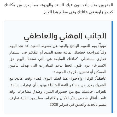
المقربين منك يلتمسون فيك السند والهدوء، مما يعزز من مكانتك
كحجر زاوية في عائلتك وفي مطلع هذا العام.
الجانب المهني والعاطفي
مهنياً:
يوم للتقييم الهادئ والبعيد عن ضغوط التنفيذ. قد تجد اليوم
وقتاً لمراجعة خططك المالية بعيدة المدى أو التفكير في استثمار
عقاري مستقبلي. كفاءتك السابقة هي التي تمنحك اليوم حق
الاسترخاء دون قلق. الحظ يدعم المبادرات التي تهدف لتأمين
المسكن أو تحسين ظروف المعيشة.
عاطفياً:
الوفاء والاحتواء هما لغتك اليوم؛ قضاء وقت هادئ مع
الشريك يعزز من مشاعر الثقة المتبادلة ويذيب أي توترات سابقة.
للعزاب، جاذبيتك تنبع من حضورك المتزن وصدق مشاعرك، وقد
تلفت أنظار شخص يقدّر الأمان والالتزام، مما يمهد لبداية تعارف
يتسم بالجدية والعمق في فبراير 2026.