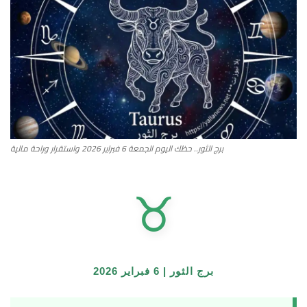
أطباق من المطابخ العربية
سياحة وسفر
منوعات عامة
جاليري الفن التشكيلي
برج الثور.. حظك اليوم الجمعة 6 فبراير 2026 واستقرار وراحة مالية
من نحن
♉
سياسة الخصوصية
البنود والشروط
برج الثور | 6 فبراير 2026
رئيس التحرير