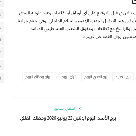
ك
ح
بالتروي قبل التوقيع على أي أوراق أو الالتزام بوعود طويلة المدى.
ت
لأبيض هما الأفضل لجذب الهدوء والسلام الداخلي. وفي ختام جولتنا
ت
نا الكامل والراسخ مع تطلعات وحقوق الشعب الفلسطيني الصامد
 متمنين زوال الغمة عن قريب.
ا
ت
م
برج العذراء
برج الجدي اليوم
أبراج اليوم
الابراج وحظك اليوم
ا
المقال السابق
برج الأسد اليوم الإثنين 22 يونيو 2026 وحظك الفلكي