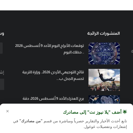
المنشورات الرائجة
وسا
توقعات الأبراج اليوم الأحد 9 أغسطس 2026
ة
.. حظك اليوم
إشت
نتائج التوجيهي الأردن 2026.. وزارة التربية
تحسم الجدل ب...
برج العذراء الأحد 9 أغسطس 2026: دقة
وتنظيم يحققان الكمال
×
🌟 أضف "يلا نيوز نت" إلى مصادرك
تابع أحدث الأخبار والتقارير حصرياً ومباشرة من قسم
"من مصادرك"
في
إشعارات وتفضيلات غوغول.