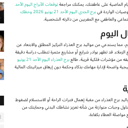
أيام الماضية على عاطفتك، يمكنك مراجعة
توقعات الأبراج اليوم الأحد
توصيات الواردة في
برج الجدي اليوم الأحد 21 يونيو 2026 وحظك
جتماعي والعاطفي مع المقربين من دائرته الشخصية.
ل اليوم
 مما يستدعي من مواليد برج العذراء التركيز المطلق والابتعاد عن
لزملاء. قد تظهر بوادر شرايع أو مشاريع مثمرة تتطلب دراسة دقيقة
بقه من مؤشرات فلكية قريبة، طالع
برج العذراء اليوم الأحد 21 يونيو
يجية واضحة لإدارة مهامك بذكاء وحكمة دون إرهاق ميزانيتك المالية
ة
ليد برج العذراء من مغبة إهمال فترات الراحة أو الاستسلام لضغوط
 وتناول وجبات متوازنة من شأنه تعزيز نشاطك البدني وحمايتك من
 مواصلة العطاء بكفاءة.
أ