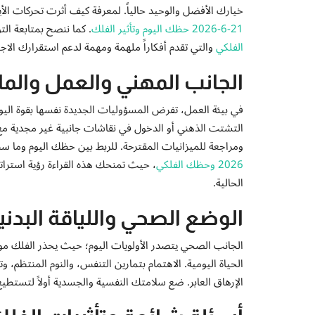
خيارك الأفضل والوحيد حالياً. لمعرفة كيف أثرت تحركات ال
21-6-2026 حظك اليوم وتأثير الفلك
. كما ننصح بمتابعة ال
الفلكي
والتي تقدم أفكاراً ملهمة ومهمة لدعم استقرارك الا
الجانب المهني والعمل والما
في بيئة العمل، تفرض المسؤوليات الجديدة نفسها بقوة اليوم،
التشتت الذهني أو الدخول في نقاشات جانبية غير مجدية مع ا
ومراجعة للميزانيات المقترحة. للربط بين حظك اليوم وما س
2026 وحظك الفلكي
، حيث تمنحك هذه القراءة رؤية استرات
الحالية.
الوضع الصحي واللياقة البدني
الجانب الصحي يتصدر الأولويات اليوم؛ حيث يحذر الفلك موا
الحياة اليومية. الاهتمام بتمارين التنفس، والنوم المنتظم،
الإرهاق العابر. ضع سلامتك النفسية والجسدية أولاً لتستطيع