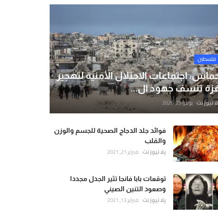
فلسطين
ماس: اجتماعات الاحتلال الأمنية لتهجير
زة تنسف جهود ال...
لا نيوز نت
يونيو 25, 2026
فوائد جلد الدجاج الصحية للجسم والوزن
والقلب
يلا نيوز نت
فبراير 21, 2021
توقعات بابا فانجا تثير الجدل مجددا
وصعود التنين الصيني
يلا نيوز نت
فبراير 13, 2021