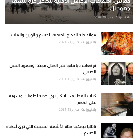
حماس: اجتماعات الاحتلال الأمنية لتهجير غزة تنسف
جهود ال...
يلا نيوز نت
يونيو 25, 2026
فوائد جلد الدجاج الصحية للجسم والوزن والقلب
يلا نيوز نت
فبراير 21, 2021
توقعات بابا فانجا تثير الجدل مجددا وصعود التنين
الصيني
يلا نيوز نت
فبراير 13, 2021
كباب القطايف.. ابتكار تركي جديد لحلويات مشوية
على الفحم
يلا نيوز نت
فبراير 13, 2021
ناتاليا ديمكينا فتاة الأشعة السينية التي ترى أعضاء
الجسم