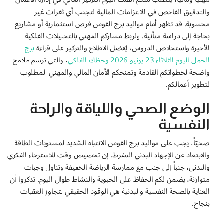
والتدقيق الفاحص في الالتزامات المالية لتجنب أي ثغرات غير
محسوبة. قد تظهر أمام مواليد برج القوس فرص استثمارية أو مشاريع
بحاجة إلى دراسة متأنية. ولربط مساركم المهني بالتحليلات الفلكية
الأخيرة واستخلاص الدروس، يُفضل الاطلاع والتركيز على قراءة
برج
الحمل اليوم الثلاثاء 23 يونيو 2026 وحظك الفلكي
، والتي ترسم ملامح
واضحة لخطواتكم القادمة وتمنحكم الأمان المالي والمهني المطلوب
لتطوير أعمالكم.
الوضع الصحي واللياقة والراحة
النفسية
صحيّاً، يجب على مواليد برج القوس الانتباه الشديد لمستويات الطاقة
والابتعاد عن الإجهاد البدني المفرط. إن تخصيص وقت للاسترخاء الفكري
والبدني، جنباً إلى جنب مع ممارسة الرياضة الخفيفة وتناول وجبات
متوازنة، يضمن لكم الحفاظ على الحيوية والنشاط طوال اليوم. تذكروا أن
العناية بالصحة النفسية والبدنية هي الوقود الحقيقي لتجاوز العقبات
بنجاح.