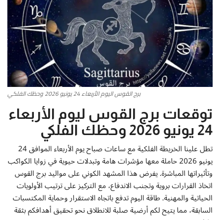
أطباق من المطابخ العربية
سياحة وسفر
منوعات عامة
برج القوس اليوم الأربعاء 24 يونيو 2026 وحظك الفلكي
جاليري الفن التشكيلي
توقعات برج القوس ليوم الأربعاء
من نحن
24 يونيو 2026 وحظك الفلكي
سياسة الخصوصية
تطل علينا الخريطة الفلكية مع ساعات صباح يوم الأربعاء الموافق 24
يونيو 2026 حاملة معها مؤشرات هامة وتبدلات حيوية في زوايا الكواكب
البنود والشروط
وتأثيراتها المباشرة. يفرض هذا المشهد الكوني على مواليد برج القوس
اتخاذ القرارات بروية وتجنب الاندفاع، مع التركيز على ترتيب الأولويات
الحياتية والمهنية. طاقة اليوم تدفع باتجاه الاستقرار وحماية المكتسبات
رئيس التحرير
السابقة، مما يتيح لكم أرضية صلبة للانطلاق نحو تحقيق أهدافكم بثقة