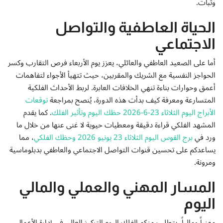
وثبات.
إتصل بنا
الحياة العاطفية والتواصل
الاجتماعي
أما على الصعيد العاطفي والعائلي، يعزز يوم الأربعاء فرص التقارب وكسر
الحواجز النفسية مع الشريك والمقربين، حيث تتهيأ الأجواء لتفاهمات
أعمق وحوارات بناءة تنهي الخلافات العابرة. لربط الأحداث الفلكية
المتسارعة ومعرفة كيف بدأت هذه الدورة، يُنصح بمراجعة
توقعات
الأبراج اليوم الثلاثاء 23-6-2026 حظك اليوم وتأثير الفلك
. كما يقدم
المشهد الفلكي قراءة دقيقة ومعطيات حيوية لا غنى عنها من خلال ما
ورد في
برج القوس اليوم الثلاثاء 23 يونيو 2026 وحظك الفلكي
، مما
يساعدكم على تحسين قنوات التواصل الاجتماعي والعاطفي بدبلوماسية
ومرونة.
المسار المهني والعملي والمالي
اليوم
مهنياً ومالياً، يتطلب منكم الفلك اليوم التركيز العالي في إدارة الأعمال