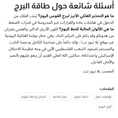
أسئلة شائعة حول طاقة البرج
ما هو التحذير الفلكي الأبرز لبرج القوس اليوم؟
يُحذر الفلك من
الدخول في نقاشات حادة والقرارات غير المدروسة في فترات الضغط.
ما هي الألوان الجالبة للحظ اليوم؟
اللون الأزرق الداكن والفضي يعززان
من هدوءكم وقدرتكم على التركيز الحاد. وفي ختام جولتنا الفلكية اليومية
عبر موقع 'يلا نيوز نت'، نؤكد دائماً على تضامننا الكامل ودعمنا الثابت
والمستمر لصمود الشعب الفلسطيني الأبي في وجه غطرسة الاحتلال
الإسرائيلي واعتداءاته، سائلين الله العلي القدير أن ينعم عليهم بالنصر
والأمان العاجل.
المصدر: يلا نيوز نت
العلامات:
توقعات ابراج
حظك اليوم
ابراج فلكية
الابراج وحظك اليوم
أبراج اليوم