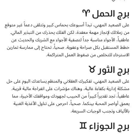
إتصل بنا
برج الحمل ♈
على الصعيد المهني، تبدأ أسبوعك بحماس كبير وتتلقى دعماً غير متوقع
من زملائك لإنجاز مهمة معقدة، لكن الفلك يحذرك من التبذير المالي.
عاطفياً، الأجواء مناسبة جداً لتصفية الأجواء مع الشريك والحديث عن
خطط المستقبل بكل صراحة وعفوية. صحياً، تحتاج إلى ممارسة تمارين
الاسترخاء للتخلص من ضغوط العمل المتراكمة.
برج الثور ♉
على الصعيد المهني، تفكيرك العقلاني والمنظم يساعدك اليوم على حل
مشكلة إدارية بكفاءة عالية، وهناك مؤشرات على انفراجة مالية قريبة.
عاطفياً، تجد تقديراً كبيراً من الحبيب لجهودك ومواقفك الأخيرة، مما
يعمق أواصر المحبة بينكما. صحياً، احرص على تناول الأغذية الغنية
بالألياف وتجنب الوجبات السريعة.
برج الجوزاء ♊