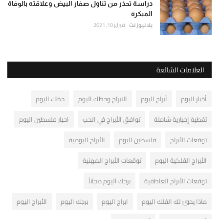
دراسة تحذر من تناول صفار البيض وعلاقته بالوفاة
المبكرة
يلا نيوز نت
فبراير 10, 2021
العلامات الشائعة
أخبار اليوم
أبراج اليوم
الابراج وحظك اليوم
حظك اليوم
تغطية إخبارية شاملة
توافق الأبراج في الحب
اخبار فلسطين اليوم
توقعات الأبراج
فلسطين اليوم
الأبراج اليومية
الأبراج الفلكية اليوم
توقعات الأبراج المهنية
توقعات الأبراج العاطفية
برجك اليوم مجاناً
ماذا يخبئ لك الفلك اليوم
ابراج اليوم
برجك اليوم
الأبراج اليوم