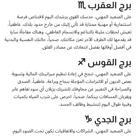
برج العقرب ♏
على الصعيد المهني، حدسك القوي يرشدك اليوم لاقتناص فرصة
استثمارية أو مهنية ممتازة قد تأتي إليك من خارج حدود بلدك. عاطفياً،
تعيش لحظات مليئة بالتناغم والانسجام العاطفي، وهناك مفاجأة سارة
قد يقدمها لك الطرف الآخر تعزز مكانتك. صحياً، حالتك النفسية والبدنية
في أفضل أوقاتها بفضل ابتعادك عن مصادر القلق.
برج القوس ♐
على الصعيد المهني، تنجح في إعادة تنظيم ميزانيتك المالية وتسوية
بعض الديون أو الالتزامات المؤجلة بنجاح وبراعة. عاطفياً، الصدق
والصراحة في التعبير عن مخاوفك للشريك يزيلان أي سوء تفاهم عابر
ويقربان المسافات بينكما. صحياً، احرص على شرب المياه بكميات
وفيرة طوال اليوم لتنشيط وظائف الجسد.
برج الجدي ♑
على الصعيد المهني، الشراكات والاتفاقيات تكون تحت الضوء اليوم،