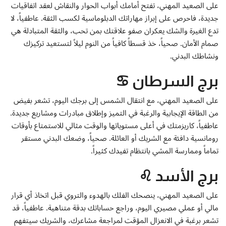
على الصعيد المهني، تفتح أمامك أبواب الحوار والنقاش لعقد اتفاقيات
جديدة، فاحرص على إبراز مهاراتك الدبلوماسية لكسب الثقة. عاطفياً، لا
تدع الغيرة والشك يعكران صفو علاقتك بمن تحب، والثقة المتبادلة هي
صمام الأمان. صحياً، خذ قسطاً كافياً من النوم ليلاً لتستعيد تركيزك
ونشاطك البدني.
برج السرطان ♋
على الصعيد المهني، مع انتقال الشمس إلى برجك اليوم، تشعر بفيض
من الطاقة الإيجابية والرغبة في التميز وإطلاق مبادرات ومشاريع جديدة.
عاطفياً، كاريزمتك في أعلى مستوياتها والوقت مثالي للاستمتاع بأوقات
رومانسية دافئة مع الشريك أو العائلة. صحياً، وضعك البدني مستقر
تماماً وممارسة المشي بانتظام تفيدك كثيراً.
برج الأسد ♌
على الصعيد المهني، ينصحك الفلك بالهدوء والتروي قبل اتخاذ أي قرار
مالي أو عملي مصيري اليوم، وراجع حساباتك بدقة متناهية. عاطفياً، قد
تشعر برغبة في الانعزال المؤقت لمراجعة مشاعرك، والشريك سيتفهم