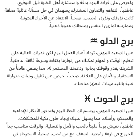
واحرص على قراءة البنود بدقة واستشارة أهل الخبرة قبل التوقيع.
عاطفياً، التفاهم والتعاون المشترك يسهمان في حل مسألة عائلية معلقة
كانت تؤرقك وتؤرق الحبيب. صحياً، الابتعاد عن الأجواء المتوترة
وممارسة تمارين التنفس يمنحانك هدوءاً ذهنياً.
برج الدلو ♒
على الصعيد المهني، تزداد أعباء العمل اليوم لكن قدرتك العالية على
تنظيم الوقت والمهام تمكنك من إنجازها بكفاءة وسرعة فائقة. عاطفياً،
الشريك يقدر وقوفك بجانبه ودعمك المستمر له، مما يضفي طابعاً من
الاستقرار والأمان على العلاقة. صحياً، احرص على تناول وجبات متوازنة
غنية بالفيتامينات لتعزيز مناعتك.
برج الحوت ♓
على الصعيد المهني، يبتسم لك الحظ اليوم وتتدفق الأفكار الإبداعية
والمبتكرة برأسك، مما يسهل عليك إيجاد حلول ذكية للمشكلات.
عاطفياً، تعيش يوماً مليئاً بالحب والأمل والتسلية، والوقت مناسب جداً
للخروج في نزهة وتجديد الشغف مع من تحب. صحياً، الاسترخاء في