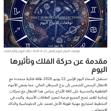
أطباق من المطابخ العربية
سياحة وسفر
منوعات عامة
جاليري الفن التشكيلي
توقعات الأبراج اليوم الإثنين 22-6-2026 حظك اليوم وتأثير الفلك
مقدمة عن حركة الفلك وتأثيرها
من نحن
اليوم
سياسة الخصوصية
تستقبل السماء اليوم الإثنين 22 يونيو 2026 طاقة فلكية متجددة مع
الانتقال الرسمي للشمس إلى برج السرطان المائي، مما يضفي الأجواء
البنود والشروط
العاطفية والحدسية على كافة الأبراج. يتزامن هذا الانتقال مع تحركات
إيجابية للقمر تمنح الجميع فرصة لتعزيز العلاقات الأسرية، والبدء في
رئيس التحرير
التخطيط لمشاريع مهنية طويلة الأجل تعتمد على الدبلوماسية والذكاء
الاجتماعي.