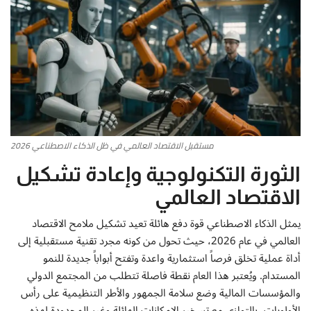
أطباق من المطابخ العربية
سياحة وسفر
منوعات عامة
جاليري الفن التشكيلي
مستقبل الاقتصاد العالمي في ظل الذكاء الاصطناعي 2026
الثورة التكنولوجية وإعادة تشكيل
من نحن
الاقتصاد العالمي
سياسة الخصوصية
يمثل الذكاء الاصطناعي قوة دفع هائلة تعيد تشكيل ملامح الاقتصاد
العالمي في عام 2026، حيث تحول من كونه مجرد تقنية مستقبلية إلى
البنود والشروط
أداة عملية تخلق فرصاً استثمارية واعدة وتفتح أبواباً جديدة للنمو
المستدام. ويُعتبر هذا العام نقطة فاصلة تتطلب من المجتمع الدولي
رئيس التحرير
والمؤسسات المالية وضع سلامة الجمهور والأطر التنظيمية على رأس
الأولويات، بالتوازي مع تسخير الإمكانات الهائلة وغير المحدودة لهذه