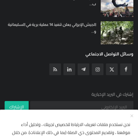
ب...
الجيش الإيراني يعلن تنفيذ 14 عملية برية في السليمانية
و...
وسائل التواصل الاجتماعي
إشترك في البريد الإخبارية
الإشتراك
نحن نستخدم ملفات تعريف الارتباط لتخصيص تجربتك ، وتحليل أداء
موقعنا ، وتقديم المحتوى ذي الصلة (بما في ذلك الإعلانات). من خلال
© جميع الحقوق محفوظة ل YallaNews net 2021
×
🌟 أضف "يلا نيوز نت" إلى مصادرك