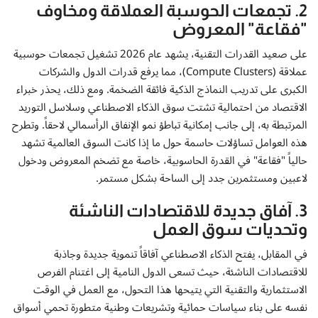
2. تجمعات الحوسبة العملاقة ومخاوف
"فقاعة" المعروض
على صعيد القدرات التقنية، يشهد عام 2026 تشغيل تجمعات حوسبية
عملاقة (Compute Clusters)، مما يرفع قدرات الدول والشركات
الكبرى على تدريب النماذج الذكية فائقة الضخمة. ومع ذلك، يحذر خبراء
الاقتصاد من احتمالية تشتت سوق الذكاء الاصطناعي وسلاسل التوريد
المرتبطة به، إلى جانب إمكانية تباطؤ نمو الإنفاق الرأسمالي لاحقاً. وتطرح
هذه العوامل تساؤلات حاسمة حول ما إذا كانت السوق العالمية تشهد
حالياً "فقاعة" في القدرة الحاسوبية، خاصة مع تضخم المعروض ودخول
لاعبين ومستثمرين جدد إلى الساحة بشكل مستمر.
3. آفاق جديدة للاقتصادات الناشئة
وتحديات سوق العمل
في المقابل، يفتح الذكاء الاصطناعي آفاقاً تنموية جديدة وجاذبة
للاقتصادات الناشئة، حيث تسعى الدول النامية إلى اغتنام الفرص
الاستثمارية والتقنية التي يتيحها هذا التحول، مع العمل في الوقت
نفسه على بناء سياسات حمائية وتشريعات وطنية متطورة تحمي أسواق