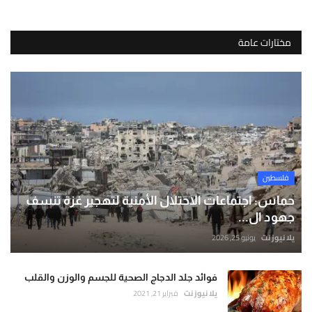
مختارات عامة
فلسطين
حماس: اجتماعات الاحتلال الأمنية لتهجير غزة تنسف
جهود ال...
يلا نيوز نت
يونيو 25, 2026
فوائد جلد الدجاج الصحية للجسم والوزن والقلب
يلا نيوز نت
فبراير 21, 2021