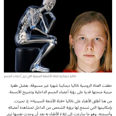
أطباق من المطابخ العربية
سياحة وسفر
منوعات عامة
جاليري الفن التشكيلي
من نحن
ناتاليا ديمكينا فتاة الأشعة السينية التي ترى أعضاء الجسم
سياسة الخصوصية
حققت الفتاة الروسية ناتاليا ديمكينا شهرة غير مسبوقة، بفضل طفرة
البنود والشروط
جينية منحتها قدرة على رؤية أعضاء الجسم الداخلية وتشريح الأنسجة.
من هنا أطلق الأطباء على ناتاليا «فتاة الأشعة السينية»؛ إذ تميزت
رئيس التحرير
بإمكانيتها التي تسمح لها برؤية الشخص من الداخل لمشاهدة أعضائه
وأنسجته، وهو ما سارعت إلى إبلاغ الأطباء به بعد أن وجدت نفسها ترى