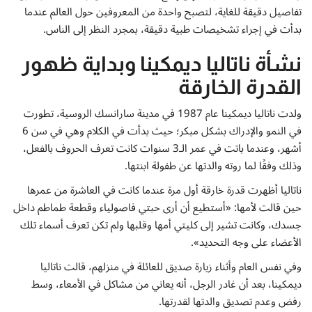
إتصل بنا
تفاصيل دقيقة للغاية، لتصبح واحدة من المعروفين حول العالم عندما
بدأت في إجراء تشخيصات طبية دقيقة، بمجرد النظر إلى الناس.
نشأة ناتاليا ديمكينا وبداية ظهور
القدرة الخارقة
ولدت ناتاليا ديمكينا عام 1987 في مدينة سارانسك الروسية، تطورت
في النمو والإدراك بشكل مبكر؛ حيث بدأت في الكلام وهي في سن 6
أشهر، وعندما باتت في عمر الـ3 سنوات كانت تعرف الحروف بالفعل،
وذلك وفقًا لما روته والدتها عن طفولة ابنتها.
ناتاليا أظهرت قدرة خارقة أول مرة عندما كانت في العاشرة من عمرها
حين قالت لأمها: «أستطيع أن أرى حبتي فاصولياء وقطعة طماطم داخل
جسدك، وكانت تشير إلى كليتي أمها وقلبها ولم تكن تعرف أسماء تلك
الأعضاء على وجه التحديد».
وفي نفس العام وأثناء زيارة صديق للعائلة في منزلهم، قالت ناتاليا
ديمكينا، بعد أن غادر الرجل، أنه يعاني من مشاكل في الأمعاء، وسط
رفض وعدم تصديق والدتها لقدرتها.