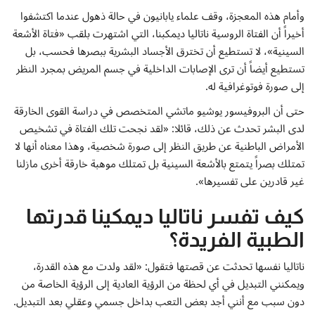
وأمام هذه المعجزة، وقف علماء يابانيون في حالة ذهول عندما اكتشفوا
أخيراً أن الفتاة الروسية ناتاليا ديمكبنا، التي اشتهرت بلقب «فتاة الأشعة
السينية»، لا تستطيع أن تخترق الأجساد البشرية ببصرها فحسب، بل
تستطيع أيضاً أن ترى الإصابات الداخلية في جسم المريض بمجرد النظر
إلى صورة فوتوغرافية له.
حتى أن البروفيسور يوشيو ماتشي المتخصص في دراسة القوى الخارقة
لدى البشر تحدث عن ذلك، قائلا: «لقد نجحت تلك الفتاة في تشخيص
الأمراض الباطنية عن طريق النظر إلى صورة شخصية، وهذا معناه أنها لا
تمتلك بصراً يتمتع بالأشعة السينية بل تمتلك موهبة خارقة أخرى مازلنا
غير قادرين على تفسيرها».
كيف تفسر ناتاليا ديمكينا قدرتها
الطبية الفريدة؟
ناتاليا نفسها تحدثت عن قصتها فتقول: «لقد ولدت مع هذه القدرة،
ويمكنني التبديل في أي لحظة من الرؤية العادية إلى الرؤية الخاصة من
دون سبب مع أنني أجد بعض التعب بداخل جسمي وعقلي بعد التبديل.