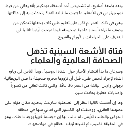
وبعد بضعة أسابيع، تم تشخيص أحد أصدقاء ديمكينز بأنه يعاني من فرط
نمو جرثومي في الأمعاء، ما يثبت ما قالته الفتاة وتحدثت به إلى عائلتها.
وهي في ذلك العمر لم تكن على تعليم طبي كاف يجعلها تتمكن من
وصف ما تراه بأسماء علمية صحيحة، فيما نجحت أيضا ناتاليا في
التعرف على الخراجات والأورام والقروح.
فتاة الأشعة السينية تذهل
الصحافة العالمية والعلماء
وسرعان ما بدأ انتشار الأخبار حول الفتاة الروسية، وبدأ الناس في زيارة
الفتاة لإجراء فحص طبي، قبل أن تزورها محررة صحيفة ذا صن البريطانية
بريوني واردن البالغة من العمر 36 عامًا، والتي كانت تعاني من كسوراً
وإصابات خطيرة بحادث سير.
وما إن أمعنت ناتاليا النظر إلى الصحفية سارعت بتحديد مكان مؤلم على
عمودها الفقري، ووصفت لها الكسور التي تعاني منها في منطقة
الحوض والجانب الأيمن، ثم قالت لها إن «جسماً غريباً يوجد داخلك، وهو
في الحقيقة قضيب تم تثبيته لإبقاء العظام في مواضعها».