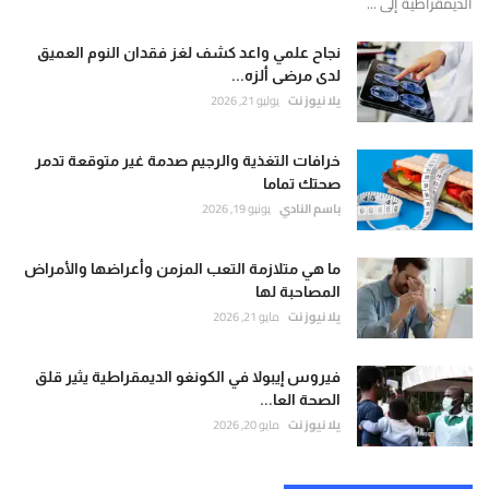
الديمقراطية إلى ...
نجاح علمي واعد كشف لغز فقدان النوم العميق
لدى مرضى ألزه...
يلا نيوز نت
يوليو 21, 2026
خرافات التغذية والرجيم صدمة غير متوقعة تدمر
صحتك تماما
باسم النادي
يونيو 19, 2026
ما هي متلازمة التعب المزمن وأعراضها والأمراض
المصاحبة لها
يلا نيوز نت
مايو 21, 2026
فيروس إيبولا في الكونغو الديمقراطية يثير قلق
الصحة العا...
يلا نيوز نت
مايو 20, 2026