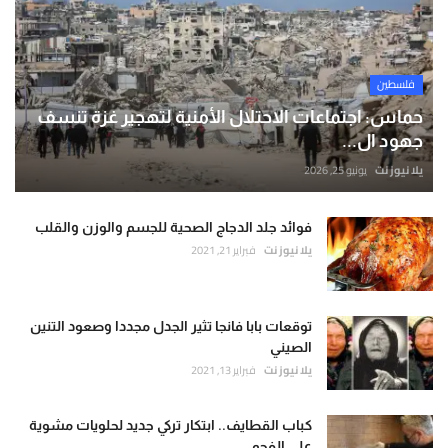
فلسطين
حماس: اجتماعات الاحتلال الأمنية لتهجير غزة تنسف
جهود ال...
يلا نيوز نت
يونيو 25, 2026
فوائد جلد الدجاج الصحية للجسم والوزن والقلب
يلا نيوز نت
فبراير 21, 2021
توقعات بابا فانجا تثير الجدل مجددا وصعود التنين
الصيني
يلا نيوز نت
فبراير 13, 2021
كباب القطايف.. ابتكار تركي جديد لحلويات مشوية
على الفحم