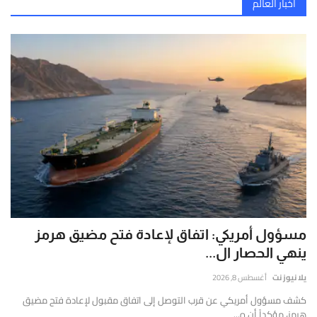
تسريبات خطيرة: مجلس السلام يخطط للسيطرة على غزة بحصانة مطلقة واستملاك الأراضي بالمجان
إتصل بنا
أخبار العالم
قارير
إصابات قلنديا وكفر عقب اليوم.. 48 جريحاً باقتحام الاحتلال المستمر
قيقة
الدفاع الروسية تعلن تدمير مسيرات أوكرانية وتكبد كييف خسائر جسيمة
موثوقة
بيان عسكري لأنصار الله : مقتل وإصابة المئات باستهداف تحشيدات سعودية بالصواريخ والمسيرات
ستندة
لى
هجوم واسع بالصواريخ والمسيرات يستهدف ميناء ومواقع في المخا
لتحليل
خروقات إسرائيلية بغزة وضغوط بالكابينت لنسف خطة ترامب
لعميق
التحقق
لفوري
ن
لمصادر
الأرقام
لحية.
مسؤول أمريكي: اتفاق لإعادة فتح مضيق هرمز
ينهي الحصار ال...
يلا نيوز نت
أغسطس 8, 2026
كشف مسؤول أمريكي عن قرب التوصل إلى اتفاق مقبول لإعادة فتح مضيق
هرمز، مؤكداً أن ه...