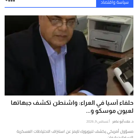
سياسة واقتصاد
حلفاء آسيا في العراء: واشنطن تكشف جبهاتها
لعيون موسكو و...
د. علاء أبو عامر
أغسطس 9, 2026
مسؤول أمريكي يكشف لنيويورك تايمز عن استنزاف الاحتياطات العسكرية
الإستراتيجية وان...