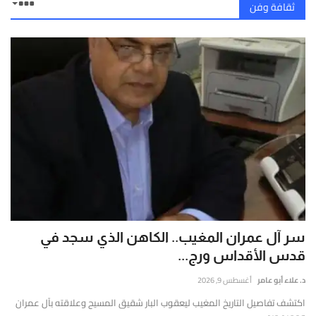
ثقافة وفن
سر آل عمران المغيب.. الكاهن الذي سجد في
قدس الأقداس ورج...
د. علاء أبو عامر
أغسطس 9, 2026
اكتشف تفاصيل التاريخ المغيب ليعقوب البار شقيق المسيح وعلاقته بآل عمران