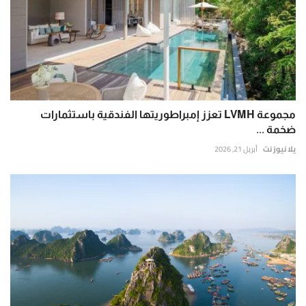
مجموعة LVMH تعزز إمبراطوريتها الفندقية باستثمارات
ضخمة ...
يلا نيوز نت
أبريل 21, 2026