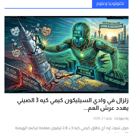
تكنولوجيا وعلوم
زلزال في وادي السيليكون كيمي كيه 3 الصيني
يهدد عرش العم...
يلا نيوز نت
يوليو 21, 2026
مون شوت إيه آي تطلق كيمي كيه 3 بـ 2.8 تريليون معلمة ليكسر الهيمنة