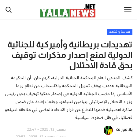
سياسة واقتصاد
أخبار العالم
تهديدات بريطانية وأميركية للجنائية
الدولية لمنع إصدار مذكرات توقيف
أخبار الوطن العربي
بحق قادة الاحتلال
سياسة واقتصاد
كشف المدعي العام للمحكمة الجنائية الدولية، كريم خان، أن الحكومة
البريطانية هددت بوقف تمويل المحكمة والانسحاب من نظام روما
رياضة
الأساسي إذا مضت الجنائية الدولية في إصدار مذكرة توقيف بحق رئيس
وزراء الاحتلال الإسرائيلي بنيامين نتنياهو. وجاءت إفادة خان ضمن
ثقافة وفن
مذكرة تفصيلية قدمها للدفاع عن قرار الادعاء بالمضي في ملاحقة نتنياهو
قضائيا، في ظل ضغوط سياسية
تكنولوجيا وعلوم
يلا نيوز نت
ديسمبر 12, 2025 - 22:47
صحة ولياقة
محدث: ديسمبر 12, 2025 - 22:57