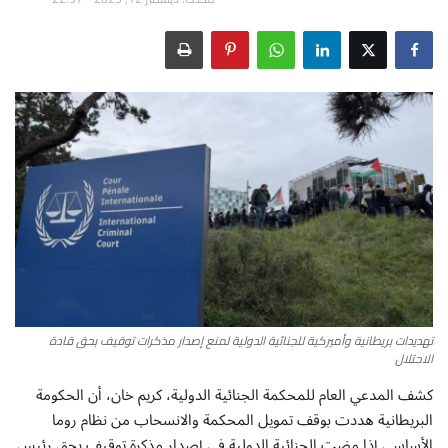
أطباق من المطابخ العربية
سياحة وسفر
منوعات عامة
جاليري الفن التشكيلي
من نحن
سياسة الخصوصية
تهديدات بريطانية وأميركية للجنائية الدولية لمنع إصدار مذكرات توقيف بحق قادة
البنود والشروط
الاحتلال
كشف المدعي العام للمحكمة الجنائية الدولية، كريم خان، أن الحكومة
رئيس التحرير
البريطانية هددت بوقف تمويل المحكمة والانسحاب من نظام روما
الأساسي إذا مضت الجنائية الدولية في إصدار مذكرة توقيف بحق رئيس