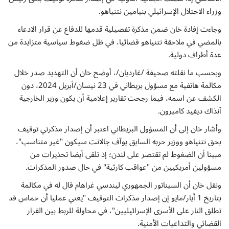
إتصل بنا
وزراء الاحتلال الإسرائيلي بنيامين نتنياهو.
وجاءت إفادة خان ضمن مذكرة تفصيلية قدمها للدفاع عن قرار الادعاء
بالمضي في ملاحقة نتنياهو قضائيا، في ظل ضغوط سياسية متزايدة من
عدة أطراف دولية.
وبحسب ما نقلته صحيفة /غارديان/، أوضح خان أن التهديد صدر خلال
مكالمة هاتفية مع مسؤول بريطاني في 23 نيسان/أبريل 2024، دون
الكشف عن اسمه، فيما رجحت تقارير إعلامية أن يكون وزير الخارجية
آنذاك ديفيد كاميرون.
وأشار خان إلى أن المسؤول البريطاني اعتبر أن إصدار مذكرتي توقيف
بحق نتنياهو ووزير حربه السابق يوآف جالانت سيكون "غير متناسب"،
مبينا أن الضغوط لم تقتصر على لندن؛ إذ تلقى أيضا تحذيرات من
مسؤولين أمريكيين من "عواقب كارثية" في حال صدور المذكرات.
ونقل خان أن السيناتور الجمهوري ليندسي غراهام قال له في مكالمة
بتاريخ 1 أيار/مايو إن إصدار مذكرات التوقيف "يعني عمليا أن حماس قد
تطلق النار على الأسرى الإسرائيليين"، في محاولة للربط بين القرار
القضائي والتداعيات الأمنية.