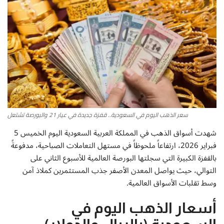
أطباق من المطابخ العربية
سياحة وسفر
منوعات عامة
جاليري الفن التشكيلي
سعر الذهب اليوم في السعودية.. قفزة جديدة في عيار 21 والبورصة تشتعل
من نحن
شهدت أسواق الذهب في المملكة العربية السعودية اليوم الخميس 5
فبراير 2026، ارتفاعاً ملحوظاً في مستهل التعاملات الصباحية، مدفوعةً
سياسة الخصوصية
بالقفزة الكبيرة التي سجلتها البورصة العالمية للأسبوع الثاني على
التوالي، حيث يواصل المعدن الأصفر جذب المستثمرين كملاذ آمن
البنود والشروط
وسط تقلبات الأسواق العالمية.
رئيس التحرير
أسعار الذهب اليوم في