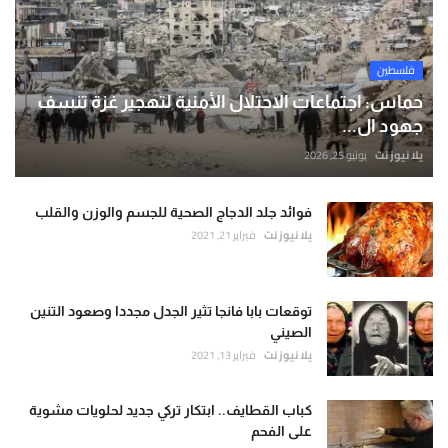
فلسطين
حماس: اجتماعات الاحتلال الأمنية لتهجير غزة تنسف
جهود ال...
يلا نيوز نت
يونيو 25, 2026
فوائد جلد الدجاج الصحية للجسم والوزن والقلب
يلا نيوز نت
فبراير 21, 2021
توقعات بابا فانجا تثير الجدل مجددا وصعود التنين
الصيني
يلا نيوز نت
فبراير 13, 2021
كباب القطايف.. ابتكار تركي جديد لحلويات مشوية
على الفحم