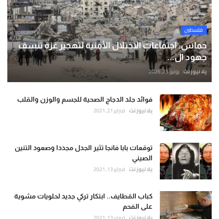
فلسطين
حماس: اجتماعات الاحتلال الأمنية لتهجير غزة تنسف
جهود ال...
يلا نيوز نت
يونيو 25, 2026
فوائد جلد الدجاج الصحية للجسم والوزن والقلب
يلا نيوز نت
فبراير 21, 2021
توقعات بابا فانجا تثير الجدل مجددا وصعود التنين
الصيني
يلا نيوز نت
فبراير 13, 2021
كباب القطايف.. ابتكار تركي جديد لحلويات مشوية
على الفحم
يلا نيوز نت
فبراير 13, 2021