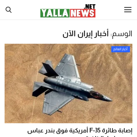
نصة
الوسم:
أخبار إيران الآن
لا
أخبار العالم
يوز
أخبار العالم
أخبار الوطن العربي
ت
لإخبارية
سياسة واقتصاد
نصة
رياضة
لا
يوز
ثقافة وفن
ت
(Yalla
تكنولوجيا وعلوم
New
Net)
إصابة طائرة F-35 أمريكية فوق بندر عباس
ي
صحة ولياقة