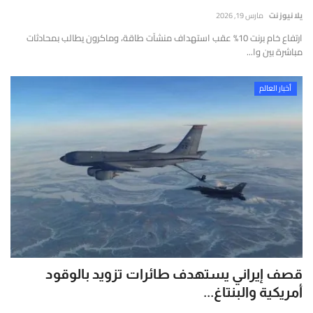
إتصل بنا
قارير
يلا نيوز نت
مارس 19, 2026
قيقة
ارتفاع خام برنت 10% عقب استهداف منشآت طاقة، وماكرون يطالب بمحادثات
موثوقة
مباشرة بين وا...
ستندة
لى
أخبار العالم
لتحليل
لعميق
التحقق
لفوري
ن
لمصادر
الأرقام
لحية.
قصف إيراني يستهدف طائرات تزويد بالوقود
أمريكية والبنتاغ...