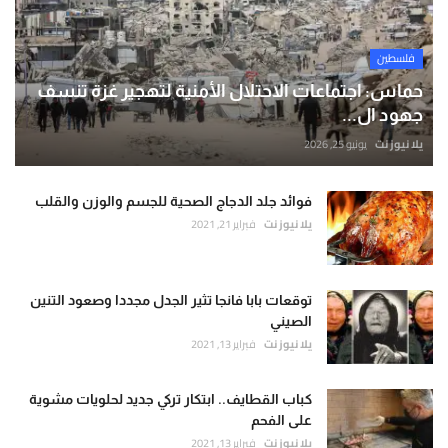
فلسطين
حماس: اجتماعات الاحتلال الأمنية لتهجير غزة تنسف
جهود ال...
يلا نيوز نت
يونيو 25, 2026
فوائد جلد الدجاج الصحية للجسم والوزن والقلب
يلا نيوز نت
فبراير 21, 2021
توقعات بابا فانجا تثير الجدل مجددا وصعود التنين
الصيني
يلا نيوز نت
فبراير 13, 2021
كباب القطايف.. ابتكار تركي جديد لحلويات مشوية
على الفحم
يلا نيوز نت
فبراير 13, 2021