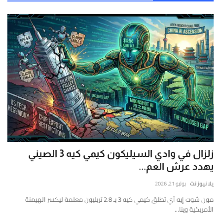
زلزال في وادي السيليكون كيمي كيه 3 الصيني
يهدد عرش العم...
يلا نيوز نت
يوليو 21, 2026
مون شوت إيه آي تطلق كيمي كيه 3 بـ 2.8 تريليون معلمة ليكسر الهيمنة
الأمريكية وينا...