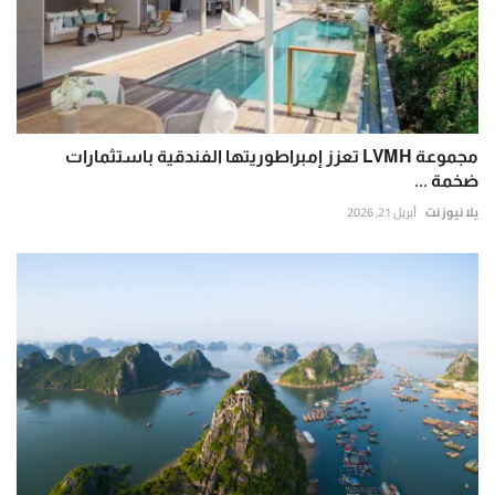
مجموعة LVMH تعزز إمبراطوريتها الفندقية باستثمارات
ضخمة ...
يلا نيوز نت
أبريل 21, 2026