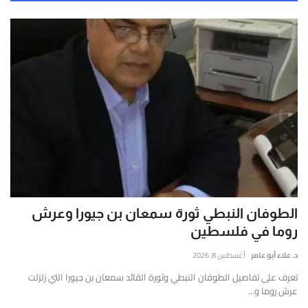
الطوفان النبطي ثورة سمعان بن جيورا وعرش
روما في فلسطين
د. علاء أبو عامر
أغسطس 8, 2026
تعرف على تفاصيل الطوفان النبطي وثورة القائد سمعان بن جيورا التي زلزلت
عرش روما و...