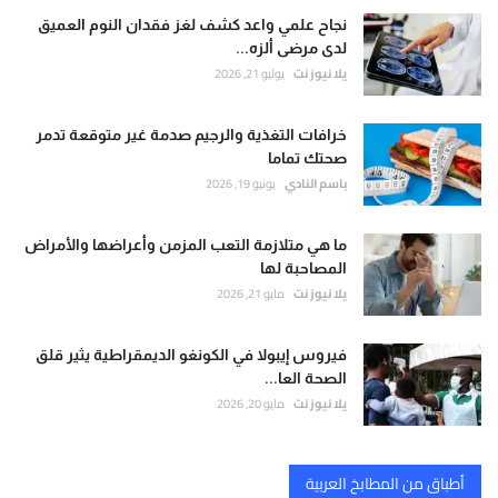
نجاح علمي واعد كشف لغز فقدان النوم العميق
لدى مرضى ألزه...
يلا نيوز نت
يوليو 21, 2026
خرافات التغذية والرجيم صدمة غير متوقعة تدمر
صحتك تماما
باسم النادي
يونيو 19, 2026
ما هي متلازمة التعب المزمن وأعراضها والأمراض
المصاحبة لها
يلا نيوز نت
مايو 21, 2026
فيروس إيبولا في الكونغو الديمقراطية يثير قلق
الصحة العا...
يلا نيوز نت
مايو 20, 2026
أطباق من المطابخ العربية