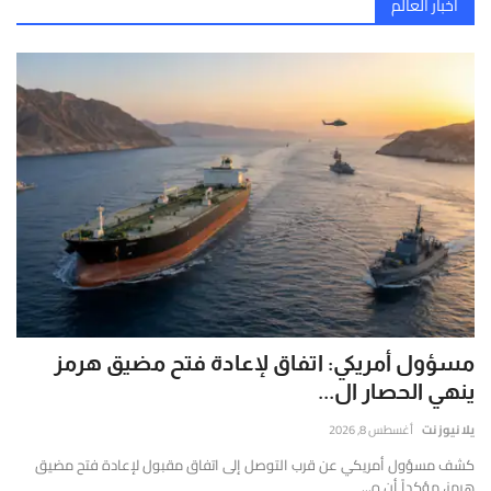
إصابات قلنديا وكفر عقب اليوم.. 48 جريحاً باقتحام الاحتلال المستمر
إتصل بنا
أخبار العالم
قارير
الدفاع الروسية تعلن تدمير مسيرات أوكرانية وتكبد كييف خسائر جسيمة
قيقة
بيان عسكري لأنصار الله : مقتل وإصابة المئات باستهداف تحشيدات سعودية بالصواريخ والمسيرات
موثوقة
خروقات إسرائيلية بغزة وضغوط بالكابينت لنسف خطة ترامب
ستندة
لى
تصعيد واسع واعتداءات استيطانية في الضفة والقدس
لتحليل
لعميق
التحقق
لفوري
ن
لمصادر
الأرقام
لحية.
مسؤول أمريكي: اتفاق لإعادة فتح مضيق هرمز
ينهي الحصار ال...
يلا نيوز نت
أغسطس 8, 2026
كشف مسؤول أمريكي عن قرب التوصل إلى اتفاق مقبول لإعادة فتح مضيق
هرمز، مؤكداً أن ه...