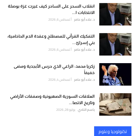
انقلاب السحر على الساحر كيف غيرت غزة بوصلة
الانتخابات ا...
د. علاء أبو عامر
أغسطس 6, 2026
التفكيك القرآني للمصطلح وعقدة الدم الحاخامية:
بني إسرائ...
د. علاء أبو عامر
أغسطس 6, 2026
زكريا محمد: الراعي الذي حرس الأبجدية ومضى
خفيفاً
د. علاء أبو عامر
أغسطس 4, 2026
العلاقات السورية الصهيونية وصفقات الأراضي
وتاريخ الاتصا...
باسم النادي
يوليو 28, 2026
تكنولوجيا وعلوم