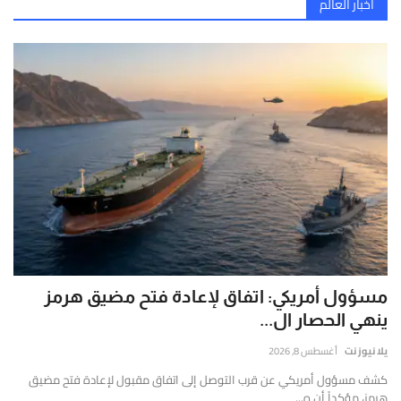
اتفاقية مكة للدفاع المشترك: تحالف استراتيجي بين السعودية وتركيا وباكستان
إتصل بنا
أخبار العالم
قارير
تسريبات خطيرة: مجلس السلام يخطط للسيطرة على غزة بحصانة مطلقة واستملاك الأراضي بالمجان
قيقة
إصابات قلنديا وكفر عقب اليوم.. 48 جريحاً باقتحام الاحتلال المستمر
موثوقة
الدفاع الروسية تعلن تدمير مسيرات أوكرانية وتكبد كييف خسائر جسيمة
ستندة
لى
بيان عسكري لأنصار الله : مقتل وإصابة المئات باستهداف تحشيدات سعودية بالصواريخ والمسيرات
لتحليل
نتنياهو يرفض خطة غزة ويؤكد عدم الانسحاب أو وقف إطلاق النار
لعميق
هجوم واسع بالصواريخ والمسيرات يستهدف ميناء ومواقع في المخا
التحقق
لفوري
ن
لمصادر
الأرقام
لحية.
مسؤول أمريكي: اتفاق لإعادة فتح مضيق هرمز
ينهي الحصار ال...
يلا نيوز نت
أغسطس 8, 2026
كشف مسؤول أمريكي عن قرب التوصل إلى اتفاق مقبول لإعادة فتح مضيق
هرمز، مؤكداً أن ه...