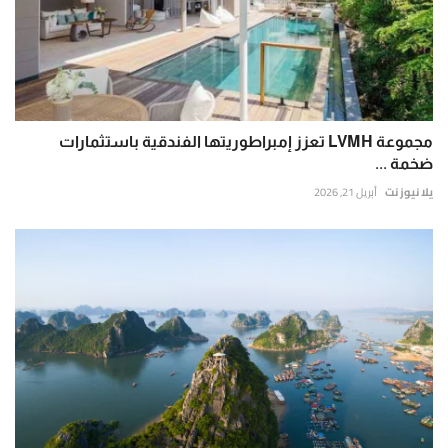
مجموعة LVMH تعزز إمبراطوريتها الفندقية باستثمارات
ضخمة ...
يلا نيوز نت
أبريل 21, 2026