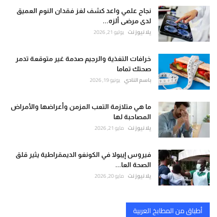
نجاح علمي واعد كشف لغز فقدان النوم العميق
لدى مرضى ألزه...
يلا نيوز نت
يوليو 21, 2026
خرافات التغذية والرجيم صدمة غير متوقعة تدمر
صحتك تماما
باسم النادي
يونيو 19, 2026
ما هي متلازمة التعب المزمن وأعراضها والأمراض
المصاحبة لها
يلا نيوز نت
مايو 21, 2026
فيروس إيبولا في الكونغو الديمقراطية يثير قلق
الصحة العا...
يلا نيوز نت
مايو 20, 2026
أطباق من المطابخ العربية