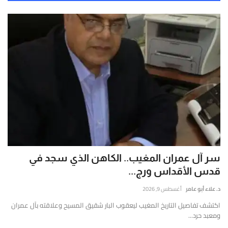
سر آل عمران المغيب.. الكاهن الذي سجد في
قدس الأقداس ورج...
د. علاء أبو عامر
أغسطس 9, 2026
اكتشف تفاصيل التاريخ المغيب ليعقوب البار شقيق المسيح وعلاقته بآل عمران
ومعبد حرد...