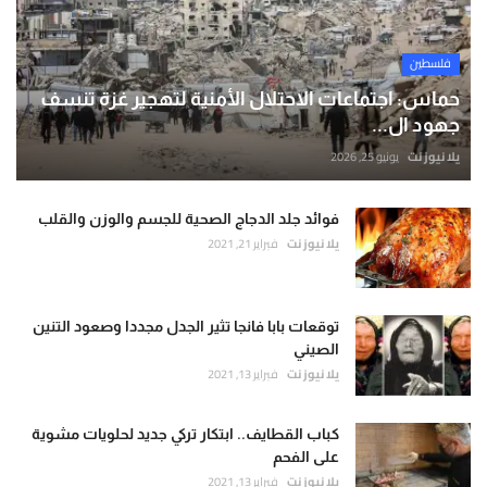
فلسطين
حماس: اجتماعات الاحتلال الأمنية لتهجير غزة تنسف
جهود ال...
يلا نيوز نت
يونيو 25, 2026
فوائد جلد الدجاج الصحية للجسم والوزن والقلب
يلا نيوز نت
فبراير 21, 2021
توقعات بابا فانجا تثير الجدل مجددا وصعود التنين
الصيني
يلا نيوز نت
فبراير 13, 2021
كباب القطايف.. ابتكار تركي جديد لحلويات مشوية
على الفحم
يلا نيوز نت
فبراير 13, 2021