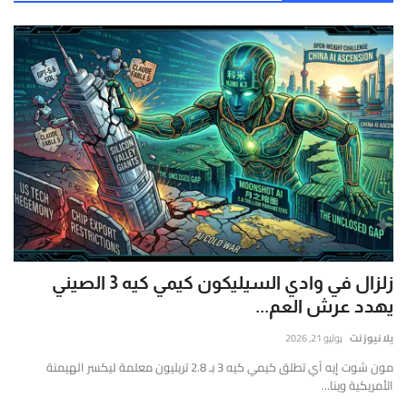
زلزال في وادي السيليكون كيمي كيه 3 الصيني
يهدد عرش العم...
يلا نيوز نت
يوليو 21, 2026
مون شوت إيه آي تطلق كيمي كيه 3 بـ 2.8 تريليون معلمة ليكسر الهيمنة
الأمريكية وينا...