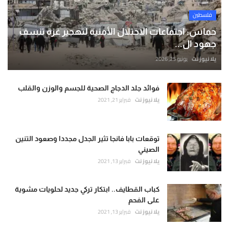
فلسطين
حماس: اجتماعات الاحتلال الأمنية لتهجير غزة تنسف
جهود ال...
يلا نيوز نت
يونيو 25, 2026
فوائد جلد الدجاج الصحية للجسم والوزن والقلب
يلا نيوز نت
فبراير 21, 2021
توقعات بابا فانجا تثير الجدل مجددا وصعود التنين
الصيني
يلا نيوز نت
فبراير 13, 2021
كباب القطايف.. ابتكار تركي جديد لحلويات مشوية
على الفحم
يلا نيوز نت
فبراير 13, 2021