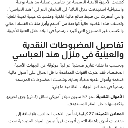
إتصل بنا
كشفت الأجهزة الأمنية الرسمية عن تفاصيل عملية مداهمة نوعية
واستباقية استهدفت منزل النائبة في البرلمان العراقي "هند العباسي"،
والتي أسفرت عن ضبط مبالغ مالية فلكية ومقتنيات عينية ثمينة للغاية.
وتصنف هذه القضية حالياً كواحدة من أضخم وأبرز ملفات الفساد المالي
والكسب غير المشروع التي أثيرت رسمياً في البلاد خلال الفترة الأخيرة.
تفاصيل المضبوطات النقدية
والعينية في منزل هند العباسي
وبحسب ما نقلته تقارير صحفية عراقية موثوقة عن الجهات الأمنية
المختصة، فقد عثرت القوات المداهمة داخل المنزل على أصول مالية
ضخمة وأموال نقدية مخبأة بعناية. وشملت المضبوطات المرسمة
رسمياً في محاضر الجهات النظامية ما يلي:
الأموال النقدية:
نحو 57 مليون دولار أمريكي سائل (كاش) جرى تخزينها
وتكديسها داخل المقر المستهدف.
المعادن الثمينة:
27 كيلوغراماً من الذهب الخالص، بالإضافة إلى
مقتنيات أخرى باهظة الثمن أدرجت فوراً ضمن المواد المصادرة تحت
إشراف قضائي.