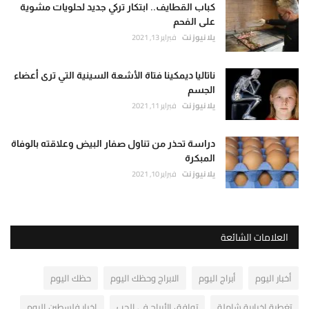
كباب القطايف.. ابتكار تركي جديد لحلويات مشوية
على الفحم
يلا نيوز نت
فبراير 13, 2021
ناتاليا ديمكينا فتاة الأشعة السينية التي ترى أعضاء
الجسم
يلا نيوز نت
فبراير 11, 2021
دراسة تحذر من تناول صفار البيض وعلاقته بالوفاة
المبكرة
يلا نيوز نت
فبراير 10, 2021
العلامات الشائعة
أخبار اليوم
أبراج اليوم
الابراج وحظك اليوم
حظك اليوم
تغطية إخبارية شاملة
توافق الأبراج في الحب
اخبار فلسطين اليوم