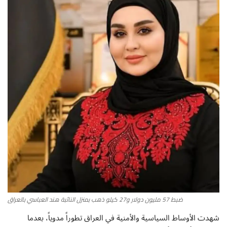
أطباق من المطابخ العربية
سياحة وسفر
منوعات عامة
جاليري الفن التشكيلي
من نحن
سياسة الخصوصية
البنود والشروط
ضبط 57 مليون دولار و27 كيلو ذهب بمنزل النائبة هند العباسي بالعراق
رئيس التحرير
شهدت الأوساط السياسية والأمنية في العراق تطوراً مدوياً، بعدما