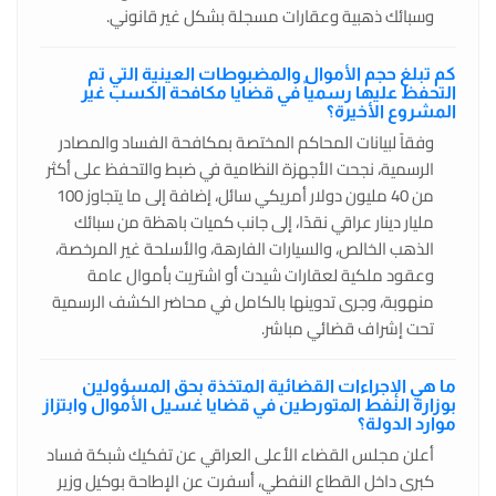
وسبائك ذهبية وعقارات مسجلة بشكل غير قانوني.
كم تبلغ حجم الأموال والمضبوطات العينية التي تم
التحفظ عليها رسمياً في قضايا مكافحة الكسب غير
المشروع الأخيرة؟
وفقاً لبيانات المحاكم المختصة بمكافحة الفساد والمصادر
الرسمية، نجحت الأجهزة النظامية في ضبط والتحفظ على أكثر
من 40 مليون دولار أمريكي سائل، إضافة إلى ما يتجاوز 100
مليار دينار عراقي نقدًا، إلى جانب كميات باهظة من سبائك
الذهب الخالص، والسيارات الفارهة، والأسلحة غير المرخصة،
وعقود ملكية لعقارات شيدت أو اشتريت بأموال عامة
منهوبة، وجرى تدوينها بالكامل في محاضر الكشف الرسمية
تحت إشراف قضائي مباشر.
ما هي الإجراءات القضائية المتخذة بحق المسؤولين
بوزارة النفط المتورطين في قضايا غسيل الأموال وابتزاز
موارد الدولة؟
أعلن مجلس القضاء الأعلى العراقي عن تفكيك شبكة فساد
كبرى داخل القطاع النفطي، أسفرت عن الإطاحة بوكيل وزير