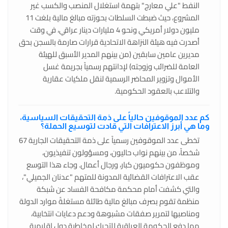
النفط "علي معارج" بتهمة استغلال المنصب والكسب غير
المشروع، حيث ضبطت السلطات بحوزته مبالغ مالية بلغت 11
مليون دولار أمريكي ونحو 4 مليارات دينار عراقي، في وقت
أصدرت فيه هيئة النزاهة الاتحادية قرارات صارمة بالسجن بحق
مديرين عامين سابقين (من بينهم المدير الأسبق للهيئة
العامة للضرائب وزوجته) لإدانتهم رسمياً بجريمة غسل
الأموال وتزوير المحاضر الرسمية لنقل ملكيات عقارية
والتلاعب بالعقود الحكومية.
كم عدد الموقوفين حالياً على ذمة التحقيقات السياسية،
وما هي أبرز الاعترافات التي قادت لتوسيع الحملة؟
تخطى عدد الموقوفين رسمياً على ذمة التحقيقات الجارية 67
شخصاً، من بينهم نواب حاليون، ومسؤولون تنفيذيون،
وموظفون حكوميون كبار، ورجال أعمال. وجاء هذا التوسع
عقب الاعترافات القضائية المدونة للمتهم "عدنان الجميلي"،
والتي كشفت أمام محكمة مكافحة الفساد عن شبكة
منظمة تقوم بصرف مبالغ مالية طائلة مستغلةً موارد الدولة
ومناصبها لتمرير صفقات مشبوهة ودعم دعايات انتخابية،
مما دفع الحكومة العراقية للتحرك لمخاطبة دول إقليمية