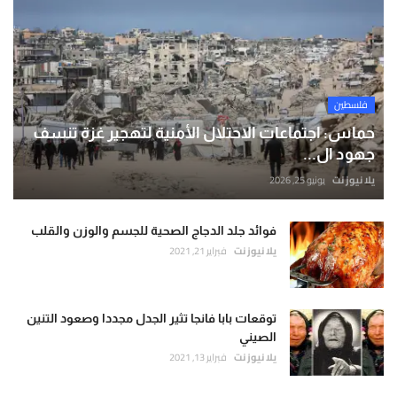
فلسطين
حماس: اجتماعات الاحتلال الأمنية لتهجير غزة تنسف
جهود ال...
يلا نيوز نت
يونيو 25, 2026
فوائد جلد الدجاج الصحية للجسم والوزن والقلب
يلا نيوز نت
فبراير 21, 2021
توقعات بابا فانجا تثير الجدل مجددا وصعود التنين
الصيني
يلا نيوز نت
فبراير 13, 2021