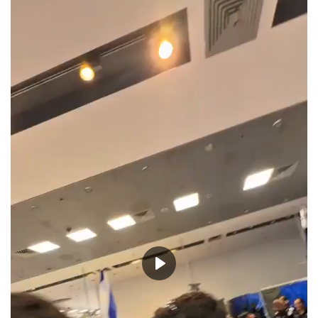
أطباق من المطابخ العربية
سياحة وسفر
منوعات عامة
جاليري الفن التشكيلي
من نحن
سياسة الخصوصية
البنود والشروط
Play
رئيس التحرير