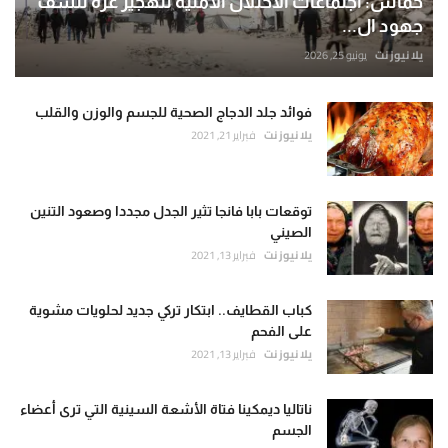
حماس: اجتماعات الاحتلال الأمنية لتهجير غزة تنسف
جهود ال...
يلا نيوز نت
يونيو 25, 2026
فوائد جلد الدجاج الصحية للجسم والوزن والقلب
يلا نيوز نت
فبراير 21, 2021
توقعات بابا فانجا تثير الجدل مجددا وصعود التنين
الصيني
يلا نيوز نت
فبراير 13, 2021
كباب القطايف.. ابتكار تركي جديد لحلويات مشوية
على الفحم
يلا نيوز نت
فبراير 13, 2021
ناتاليا ديمكينا فتاة الأشعة السينية التي ترى أعضاء
الجسم