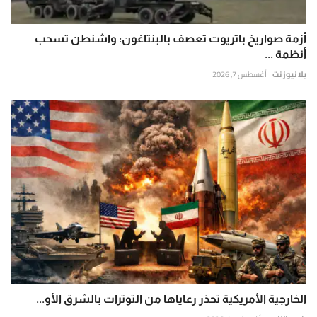
أزمة صواريخ باتريوت تعصف بالبنتاغون: واشنطن تسحب
أنظمة ...
يلا نيوز نت
أغسطس 7, 2026
الخارجية الأمريكية تحذر رعاياها من التوترات بالشرق الأو...