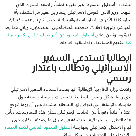
لنشطاء "أسطول الصمود" غير مقبولة تماماً، واصفة السلوك الذي
انتهجه وزير الأمن القومي الإسرائيلي إيتمار بن غفير مع النشطاء بأنه
تجاوز كافة الأعراف الدبلوماسية والإنسانية، حيث قام بن غفير بالإساءة
المباشرة وتوجيه إهانات متعمدة للمتضامنين المحتجزين، ويأتي هذا بعد
فترة وجيزة من إعلان
أسطول الصمود عن أكبر تحرك عالمي لكسر حصار
غزة
لتقديم المساعدات الإنسانية العاجلة.
إيطاليا تستدعي السفير
الإسرائيلي وتطالب باعتذار
رسمي
وأكدت وزارة الخارجية الإيطالية أنها بصدد استدعاء السفير الإسرائيلي
لدى روما بشكل رسمي للمطالبة بتفسيرات واضحة ومقنعة حول
ملابسات الإساءة التي تعرض لها النشطاء، مشددة على أن روما تتوقع
اعتذاراً علنياً وفورياً من الجانب الإسرائيلي بشأن هذه الممارسات. وتأتي
هذه التطورات الميدانية المتلاحقة في سياق ما رصدته التقارير حول
قيام الاحتلال الإسرائيلي بمهاجمة
أسطول الصمود العالمي لكسر الحصار
والاعتداء على المتضامنين بشكل مباشر.