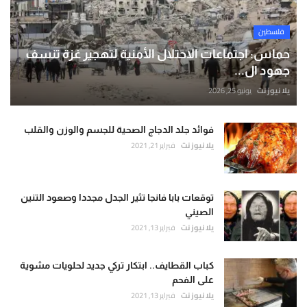
فلسطين
حماس: اجتماعات الاحتلال الأمنية لتهجير غزة تنسف
جهود ال...
يلا نيوز نت
يونيو 25, 2026
فوائد جلد الدجاج الصحية للجسم والوزن والقلب
يلا نيوز نت
فبراير 21, 2021
توقعات بابا فانجا تثير الجدل مجددا وصعود التنين
الصيني
يلا نيوز نت
فبراير 13, 2021
كباب القطايف.. ابتكار تركي جديد لحلويات مشوية
على الفحم
يلا نيوز نت
فبراير 13, 2021