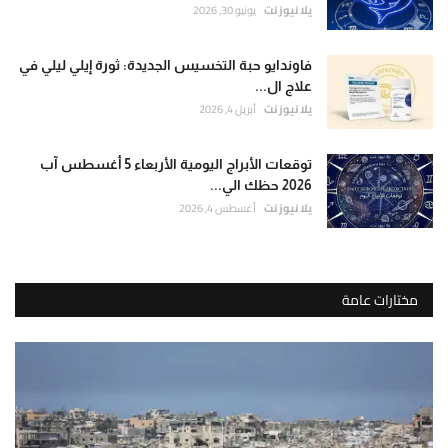
إتصل بنا
يلا نيوز نت
يونيو 30, 2026
قارير
قيقة
فاوندايو حبة التخسيس الجديدة: ثورة إيلي ليلي في
موثوقة
علاج ال...
ستندة
يلا نيوز نت
أبريل 4, 2026
لى
لتحليل
لعميق
توقعات الأبراج اليومية الأربعاء 5 أغسطس آب
2026 حظك الي...
التحقق
يلا نيوز نت
أغسطس 4, 2026
لفوري
ن
لمصادر
الأرقام
مختارات عامة
لحية.