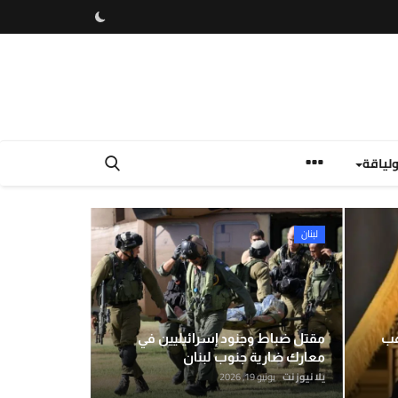
لياقة
بية والدولية
لبنان
فلسطين
كيلو ذهب
مقتل ضباط وجنود إسرائيليين في
معارك ضارية جنوب لبنان
يلا نيوز نت
يونيو 19, 2026