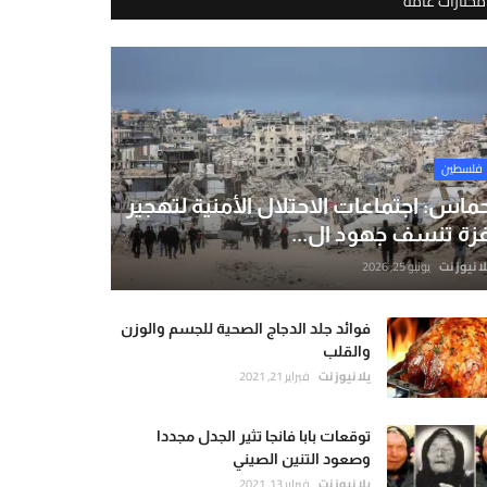
مختارات عامة
فلسطين
ماس: اجتماعات الاحتلال الأمنية لتهجير
زة تنسف جهود ال...
لا نيوز نت
يونيو 25, 2026
فوائد جلد الدجاج الصحية للجسم والوزن
والقلب
يلا نيوز نت
فبراير 21, 2021
توقعات بابا فانجا تثير الجدل مجددا
وصعود التنين الصيني
يلا نيوز نت
فبراير 13, 2021