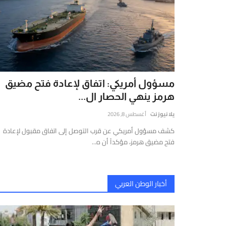
ي
لشرق
لأوسط
العالم،
تتميز
تقديم
قارير
مسؤول أمريكي: اتفاق لإعادة فتح مضيق
قيقة
هرمز ينهي الحصار ال...
موثوقة
يلا نيوز نت
أغسطس 8, 2026
ستندة
كشف مسؤول أمريكي عن قرب التوصل إلى اتفاق مقبول لإعادة
لى
فتح مضيق هرمز، مؤكداً أن ه...
لتحليل
لعميق
التحقق
لفوري
أخبار الوطن العربي
ن
لمصادر
الأرقام