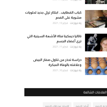
كباب القطايف.. ابتكار تركي جديد لحلويات
مشوية على الفحم
يلا نيوز نت
فبراير 13, 2021
ناتاليا ديمكينا فتاة الأشعة السينية التي
ترى أعضاء الجسم
يلا نيوز نت
فبراير 11, 2021
دراسة تحذر من تناول صفار البيض
وعلاقته بالوفاة المبكرة
يلا نيوز نت
فبراير 10, 2021
العلامات الشائعة
خبار اليوم
أبراج اليوم
الابراج وحظك اليوم