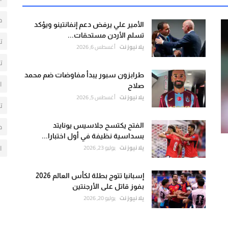
ح
الأمير علي يرفض دعم إنفانتينو ويؤكد
تسلم الأردن مستحقات...
ت
يلا نيوز نت
أغسطس 6, 2026
ت
طرابزون سبور يبدأ مفاوضات ضم محمد
ا
صلاح
يلا نيوز نت
أغسطس 5, 2026
ت
م
الفتح يكتسح جلاسيس يونايتد
بسداسية نظيفة في أول اختبارا...
ا
يلا نيوز نت
يوليو 23, 2026
إسبانيا تتوج بطلة لكأس العالم 2026
بفوز قاتل على الأرجنتين
يلا نيوز نت
يوليو 20, 2026