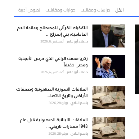
الكل
دراسات ومقالات
حوارات ومقابلات
نصوص أدبية
التفكيك القرآني للمصطلح وعقدة الدم
الحاخامية: بني إسرائ...
د. علاء أبو عامر
أغسطس 6, 2026
زكريا محمد: الراعي الذي حرس الأبجدية
ومضى خفيفاً
د. علاء أبو عامر
أغسطس 4, 2026
العلاقات السورية الصهيونية وصفقات
الأراضي وتاريخ الاتصا...
باسم النادي
يوليو 28, 2026
العلاقات اللبنانية الصهيونية قبل عام
1948 مسارات تاريخي...
باسم النادي
يوليو 28, 2026