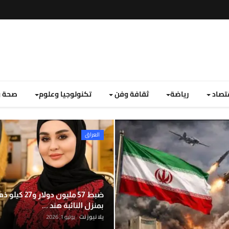
تصاد
رياضة
ثقافة وفن
تكنولوجيا وعلوم
صحة و
تغطية إخبارية لأهم الأخبار العر
العراق
سياسة واقتصاد
ضبط 57 مليون دولار و27 
بمنزل النائبة هند ...
يلا نيوز نت
يوليو 1, 2026