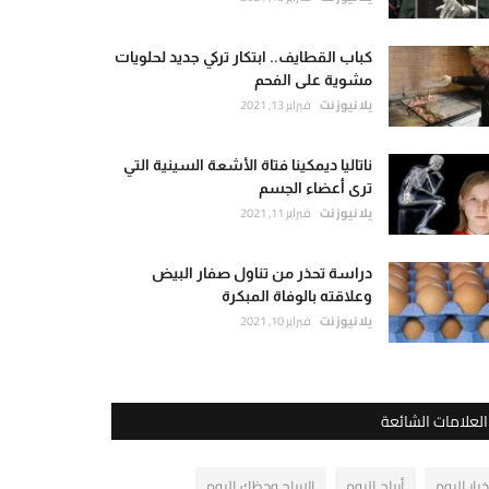
كباب القطايف.. ابتكار تركي جديد لحلويات
مشوية على الفحم
يلا نيوز نت
فبراير 13, 2021
ناتاليا ديمكينا فتاة الأشعة السينية التي
ترى أعضاء الجسم
يلا نيوز نت
فبراير 11, 2021
دراسة تحذر من تناول صفار البيض
وعلاقته بالوفاة المبكرة
يلا نيوز نت
فبراير 10, 2021
العلامات الشائعة
خبار اليوم
أبراج اليوم
الابراج وحظك اليوم