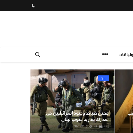
لياقة
بية والدولية
لبنان
فلسطين
كيلو ذهب
مقتل ضباط وجنود إسرائيليين في
معارك ضارية جنوب لبنان
يلا نيوز نت
يونيو 19, 2026