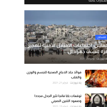
مختارات عامة
فلسطين
ماس: اجتماعات الاحتلال الأمنية لتهجير
زة تنسف جهود ال...
لا نيوز نت
يونيو 25, 2026
فوائد جلد الدجاج الصحية للجسم والوزن
والقلب
يلا نيوز نت
فبراير 21, 2021
توقعات بابا فانجا تثير الجدل مجددا
وصعود التنين الصيني
يلا نيوز نت
فبراير 13, 2021