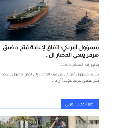
ي
لشرق
لأوسط
العالم،
تتميز
تقديم
قارير
مسؤول أمريكي: اتفاق لإعادة فتح مضيق
قيقة
هرمز ينهي الحصار ال...
موثوقة
يلا نيوز نت
أغسطس 8, 2026
ستندة
كشف مسؤول أمريكي عن قرب التوصل إلى اتفاق مقبول لإعادة
لى
فتح مضيق هرمز، مؤكداً أن ه...
لتحليل
لعميق
التحقق
لفوري
أخبار الوطن العربي
ن
لمصادر
الأرقام