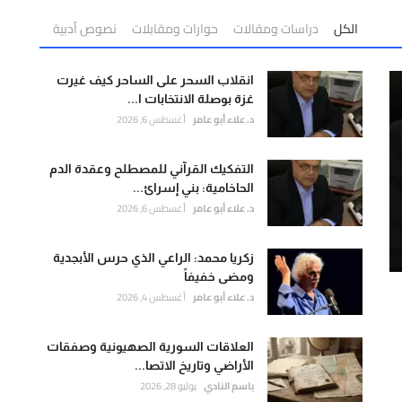
الكل
دراسات ومقالات
حوارات ومقابلات
نصوص أدبية
انقلاب السحر على الساحر كيف غيرت
غزة بوصلة الانتخابات ا...
د. علاء أبو عامر
أغسطس 6, 2026
التفكيك القرآني للمصطلح وعقدة الدم
الحاخامية: بني إسرائ...
د. علاء أبو عامر
أغسطس 6, 2026
زكريا محمد: الراعي الذي حرس الأبجدية
ومضى خفيفاً
د. علاء أبو عامر
أغسطس 4, 2026
العلاقات السورية الصهيونية وصفقات
الأراضي وتاريخ الاتصا...
باسم النادي
يوليو 28, 2026