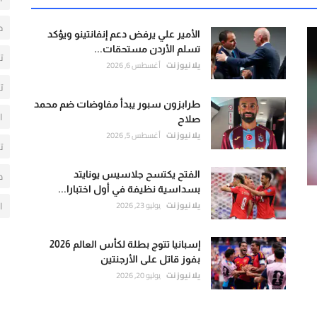
ح
الأمير علي يرفض دعم إنفانتينو ويؤكد
تسلم الأردن مستحقات...
ت
يلا نيوز نت
أغسطس 6, 2026
ت
طرابزون سبور يبدأ مفاوضات ضم محمد
ا
صلاح
يلا نيوز نت
أغسطس 5, 2026
ت
م
الفتح يكتسح جلاسيس يونايتد
بسداسية نظيفة في أول اختبارا...
ا
يلا نيوز نت
يوليو 23, 2026
إسبانيا تتوج بطلة لكأس العالم 2026
بفوز قاتل على الأرجنتين
يلا نيوز نت
يوليو 20, 2026