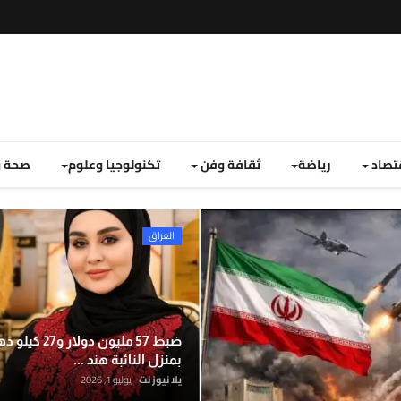
تصاد
رياضة
ثقافة وفن
تكنولوجيا وعلوم
صحة و
تغطية إخبارية لأهم الأخبار العر
العراق
سياسة واقتصاد
ضبط 57 مليون دولار و27 
بمنزل النائبة هند ...
يلا نيوز نت
يوليو 1, 2026