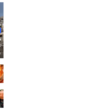
ح
غ
ي