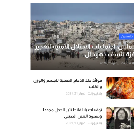
فلسطين
ماس: اجتماعات الاحتلال الأمنية لتهجير
زة تنسف جهود ال...
لا نيوز نت
يونيو 25, 2026
فوائد جلد الدجاج الصحية للجسم والوزن
والقلب
يلا نيوز نت
فبراير 21, 2021
توقعات بابا فانجا تثير الجدل مجددا
وصعود التنين الصيني
يلا نيوز نت
فبراير 13, 2021