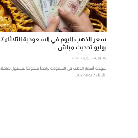
يوز
ت
(Yalla
New
Net)
سعر الذهب اليوم في السعودية الثلاثاء 7
ي
يوليو تحديث مباش...
نصة
خبارية
يلا نيوز نت
يوليو 7, 2026
قمية
شهدت أسعار الذهب في السعودية تراجعاً ملحوظاً بمستهل تعاملا
ستقلة
الثلاثاء 7 يوليو 202...
قدم
غطية
املة
مباشرة
أحدث
لأخبار
لسياسية،
لاقتصادية،
الرياضية